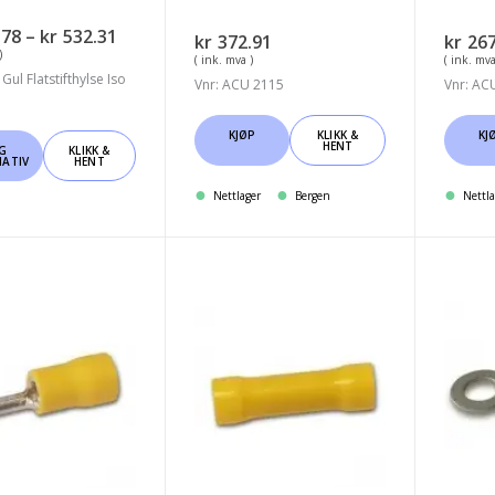
Prisområde:
.78
–
kr
532.31
kr
372.91
kr
267
kr312.78
)
( ink. mva )
( ink. mva
til
Gul Flatstifthylse Iso
Vnr: ACU 2115
Vnr: AC
kr532.31
KJØP
KLIKK &
KJ
HENT
LG
KLIKK &
NATIV
HENT
tet
Nettlager
Bergen
Nettla
er.
ativene
ko
Kabelsko
Kabel
Gul
Gul
5.0mm
Ring
Skjøtehylse
m/kr
tsiden
100-
Pk25
pk
SR
A4652SK