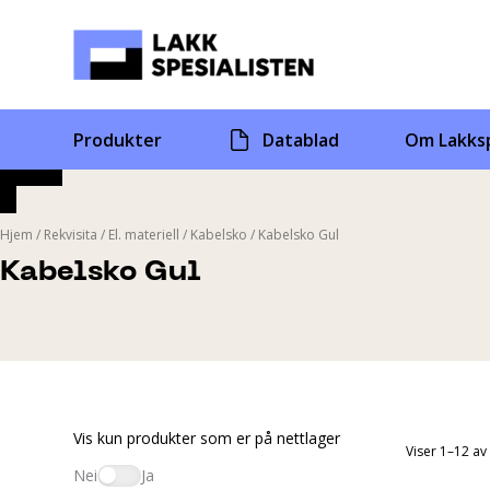
Skip
to
content
Produkter
Datablad
Om Lakksp
Hjem
/
Rekvisita
/
El. materiell
/
Kabelsko
/
Kabelsko Gul
Kabelsko Gul
Vis kun produkter som er på nettlager
Viser 1–12 av
Nei
Ja