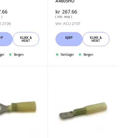
A4605HO
.66
kr
267.66
 )
( ink. mva )
U 2106
Vnr: ACU 2107
ØP
KLIKK &
KJØP
KLIKK &
HENT
HENT
ger
Bergen
Nettlager
Bergen
sko
Kabelsko
Gul
Flatstift
ymp
m/krymp
6.3mm
25-
pk