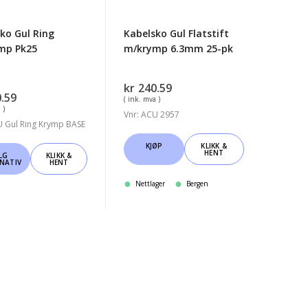
ko Gul Ring
Kabelsko Gul Flatstift
mp Pk25
m/krymp 6.3mm 25-pk
kr
240.59
.59
( ink. mva )
 )
Vnr: ACU 2957
U Gul Ring Krymp BASE
KJØP
KLIKK &
HENT
LG
KLIKK &
NATIV
HENT
ktet
Nettlager
Bergen
ter.
ativene
s
ktsiden