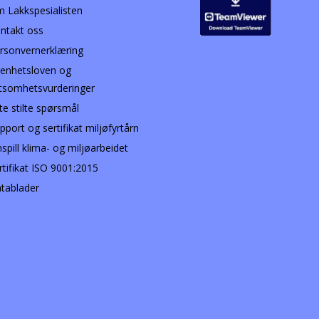
 Lakkspesialisten
ntakt oss
rsonvernerklæring
enhetsloven og
tsomhetsvurderinger
te stilte spørsmål
pport og sertifikat miljøfyrtårn
nspill klima- og miljøarbeidet
rtifikat ISO 9001:2015
tablader