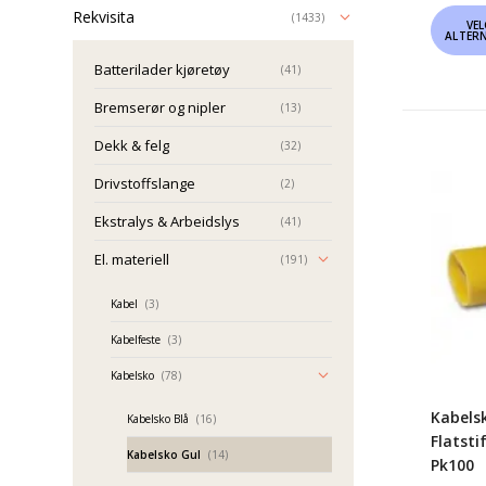
Dette
Rekvisita
(1433)
VE
ALTER
produk
Batterilader kjøretøy
har
(41)
flere
Bremserør og nipler
(13)
variant
Dekk & felg
(32)
Altern
Kabels
kan
Gul
Drivstoffslange
(2)
velges
Flatsti
Ekstralys & Arbeidslys
(41)
på
Helisol
El. materiell
produk
(191)
Pk100
Kabel
(3)
Kabelfeste
(3)
Kabelsko
(78)
Kabels
Kabelsko Blå
(16)
Flatsti
Kabelsko Gul
(14)
Pk100