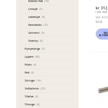
Kabelsko Rød
(16)
kr
312
Limskjøt
(3)
( ink. mva 
Vnr: ACU 
Loddeskjøt
(4)
BASE
Rørkabelsko
(15)
Dette
VE
Sortiment
(4)
ALTER
produk
Strømtyv
(6)
har
flere
Krympeslange
(3)
variant
Lyspære
(40)
Altern
Kabels
Polsko
(4)
kan
Gul
velges
Relè
(9)
Stift
på
2.9mm
Sikringer
(16)
produk
100-
Småbatterier
(23)
pk
Tilbehør
(6)
A4630
Tilhenger
(6)