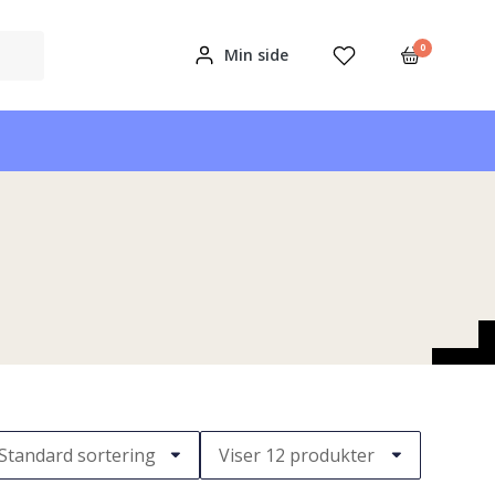
0
Min side