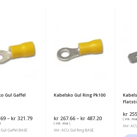
ko
Kabelsko
Kabel
Gul
Gul
Ring
6.3m
Pk100
Flatsti
100-
pk
A460
o Gul Gaffel
Kabelsko Gul Ring Pk100
Kabel
Flatst
kr
255
Prisområde:
Prisområde:
.69
–
kr
321.79
kr
267.66
–
kr
487.20
( ink. mva
kr279.69
kr267.66
)
( ink. mva )
Vnr: AC
til
til
 Gul Gaffel BASE
Vnr: ACU Gul Ring BASE
kr321.79
kr487.20