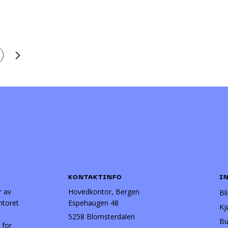
KONTAKTINFO
I
r av
Hovedkontor, Bergen
Bl
ntoret
Espehaugen 48
Kj
5258 Blomsterdalen
Bu
 for