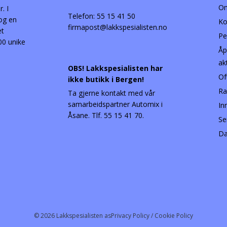
Om
. I
Telefon:
55 15 41 50
 og en
Ko
firmapost@lakkspesialisten.no
et
Pe
00 unike
Åp
ak
OBS! Lakkspesialisten har
Of
ikke butikk i Bergen!
Ra
Ta gjerne kontakt med vår
samarbeidspartner Automix i
In
Åsane. Tlf. 55 15 41 70.
Se
Da
© 2026 Lakkspesialisten as
Privacy Policy / Cookie Policy