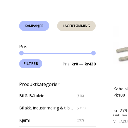
Kabels
KAMPANJER
LAGERTØMMING
Gul
Gaffel
Pk100
Pris
Min.
Makspris
FILTRER
Pris:
kr0
—
kr430
pris
Produktkategorier
Kabelsk
Pk100
Bil & Båtpleie
(546)
Billakk, industrimaling & tilbehør
(2315)
kr
279
( ink. mva 
Kjemi
(397)
Vnr: ACU