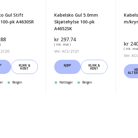
o Gul Stift
Kabelsko Gul 5.0mm
Kabels
100-pk A4630SR
Skjøtehylse 100-pk
m/kry
A4652SK
.88
kr
297.74
kr
240
)
( ink. mva )
( ink. mva
 2120
Vnr: ACU 2121
Vnr: AC
P
KLIKK &
KJØP
KLIKK &
Dette
HENT
HENT
VE
ALTER
produ
har
er
Bergen
Nettlager
Bergen
flere
varian
Altern
kan
velge
på
produ