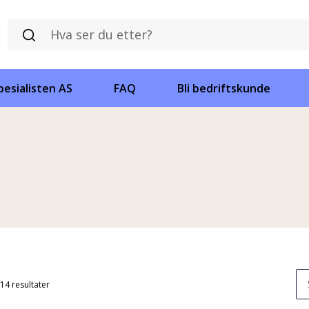
esialisten AS
FAQ
Bli bedriftskunde
 14 resultater