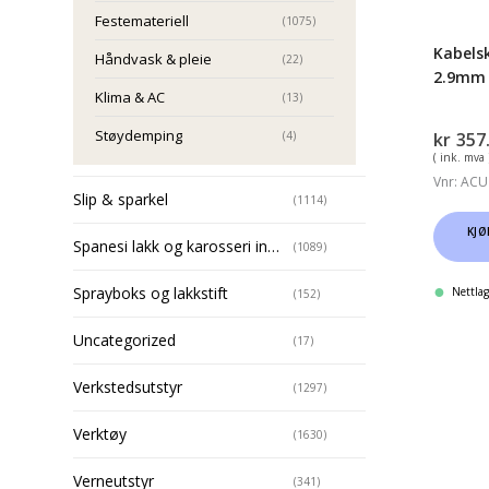
Festemateriell
(1075)
Kabelsk
Håndvask & pleie
(22)
2.9mm 
Klima & AC
(13)
Støydemping
(4)
kr
357
( ink. mva 
Vnr: ACU
Slip & sparkel
(1114)
KJØ
Spanesi lakk og karosseri installasjoner
(1089)
Sprayboks og lakkstift
Nettlag
(152)
Uncategorized
(17)
Verkstedsutstyr
(1297)
Verktøy
(1630)
Verneutstyr
(341)