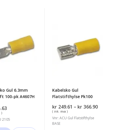
sko
Kabelsko
Gul
m
Flatstifthylse
ft
Pk100
7H
sko Gul 6.3mm
Kabelsko Gul
ift 100-pk A4607H
Flatstifthylse Pk100
Prisområde:
kr
249.61
–
kr
366.90
.63
kr249.61
( ink. mva )
 )
til
Vnr: ACU Gul Flatstifthylse
U 2105
kr366.90
BASE