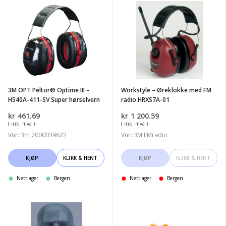
3M
Workstyle
OPT
-
Peltor®
Øreklokke
Optime
med
III
FM
-
radio
H540A-
HRXS7A-
3M OPT Peltor® Optime III –
Workstyle – Øreklokke med FM
411-
01
H540A-411-SV Super hørselvern
radio HRXS7A-01
SV
kr
461.69
kr
1 200.59
Super
( ink. mva )
( ink. mva )
hørselvern
Vnr: 3m 7000039622
Vnr: 3M FMradio
KJØP
KLIKK & HENT
KJØP
KLIKK & HENT
Nettlager
Bergen
Nettlager
Bergen
3M
3M
1310
1100