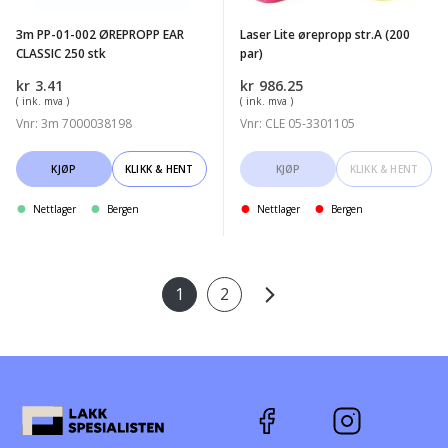
CLASSIC
3m PP-01-002 ØREPROPP EAR
Laser Lite ørepropp str.A (200
250
CLASSIC 250 stk
par)
stk
kr
3.41
kr
986.25
( ink. mva )
( ink. mva )
Vnr: 3m 7000038198
Vnr: CLE 05-3301105
KJØP
KLIKK & HENT
KJØP
KLIKK & HENT
Nettlager
Bergen
Nettlager
Bergen
1
2