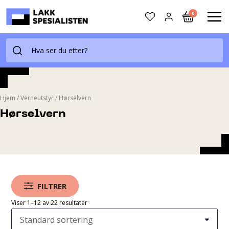
Skip
0
to
MAI
content
ME
Hjem
/
Verneutstyr
/
Hørselvern
Hørselvern
FILTRER
Viser 1–12 av 22 resultater