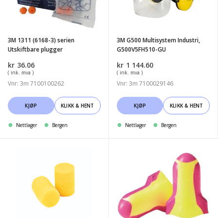
serien
G500V5FH510-
Utskiftbare
GU
plugger
3M 1311 (6168-3) serien
3M G500 Multisystem Industri,
Utskiftbare plugger
G500V5FH510-GU
kr
36.06
kr
1 144.60
( ink. mva )
( ink. mva )
Vnr: 3m 7100100262
Vnr: 3m 7100029146
KJØP
KLIKK & HENT
KJØP
KLIKK & HENT
Nettlager
Bergen
Nettlager
Bergen
3m
Laser
PP-
Lite
01-
ørepropp
002
str.A
ØREPROPP
(200
EAR
par)