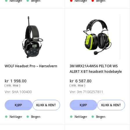
Nettlager
Bergen
Nettlager
Bergen
WOLF
3M
Headset
MRX21A4WS6
Pro
PELTOR
-
WS
Hørselvern
ALERT
X
BT
WOLF Headset Pro – Hørselvern
3M MRX21A4WS6 PELTOR WS
headsett
ALERT X BT headsett hodebøyle
hodebøyle
kr
1 998.00
kr
6 587.80
( ink. mva )
( ink. mva )
Vnr: SHA 100400
Vnr: 3m 7100257811
KJØP
KLIKK & HENT
KJØP
KLIKK & HENT
Nettlager
Bergen
Nettlager
Bergen