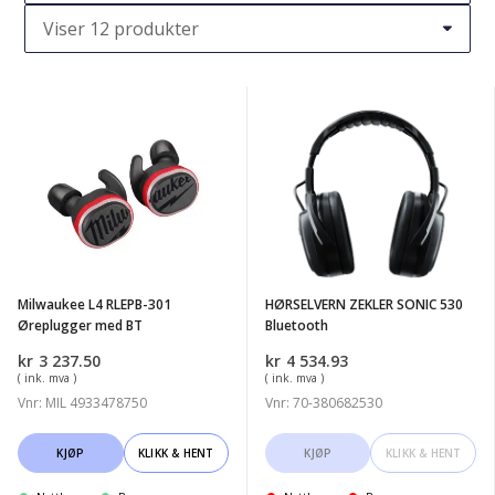
Milwaukee
HØRSELVERN
L4
ZEKLER
RLEPB-
SONIC
301
530
Øreplugger
Bluetooth
med
BT
Milwaukee L4 RLEPB-301
HØRSELVERN ZEKLER SONIC 530
Øreplugger med BT
Bluetooth
kr
3 237.50
kr
4 534.93
( ink. mva )
( ink. mva )
Vnr: MIL 4933478750
Vnr: 70-380682530
KJØP
KLIKK & HENT
KJØP
KLIKK & HENT