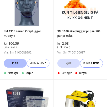
serien
Øreplugger
Øreplugger
pr
KUN TILGJENGELIG PÅ
m/bøyle
par/200
KLIKK OG HENT
par
pr
3M 1310 serien Øreplugger
3M 1100 Øreplugger pr par/200
eske
m/bøyle
par pr eske
kr
106.59
kr
2.68
( ink. mva )
( ink. mva )
Vnr: 3m 7100089592
Vnr: 3m 7100100637
KJØP
KLIKK & HENT
KJØP
KLIKK & HENT
Nettlager
Bergen
Nettlager
Bergen
3M
3M
1311
G500
(6168-
Multisystem
3)
Industri,