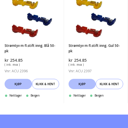
m
m
fl.stift
fl.stift
inng.
inng.
Blå
Gul
50-
50-
pk
pk
Strømtyv m fl.stift inng. Blå 50-
Strømtyv m fl.stift inng. Gul 50-
pk
pk
kr
254.85
kr
254.85
( ink. mva )
( ink. mva )
Vnr: ACU 2396
Vnr: ACU 2397
KJØP
KLIKK & HENT
KJØP
KLIKK & HENT
Nettlager
Bergen
Nettlager
Bergen