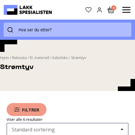
Skip
0
to
MAI
content
ME
Hjem
/
Rekvisita
/
El. materiell
/
Kabelsko
/
Strømtyv
Strømtyv
FILTRER
Viser alle 6 resultater