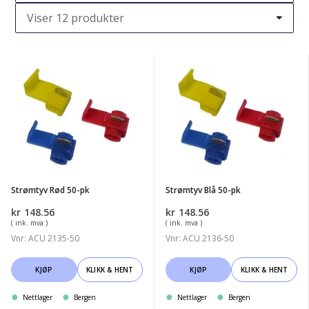
Strømtyv
Strømtyv
Rød
Blå
50-
50-
pk
pk
Strømtyv Rød 50-pk
Strømtyv Blå 50-pk
kr
148.56
kr
148.56
( ink. mva )
( ink. mva )
Vnr: ACU 2135-50
Vnr: ACU 2136-50
KJØP
KLIKK & HENT
KJØP
KLIKK & HENT
Nettlager
Bergen
Nettlager
Bergen