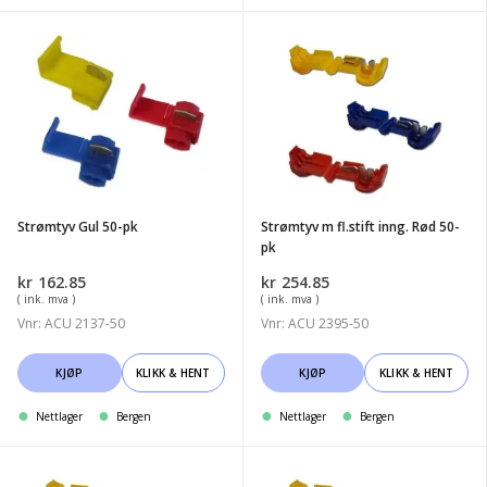
Strømtyv
Strømtyv
Gul
m
50-
fl.stift
pk
inng.
Rød
50-
pk
Strømtyv Gul 50-pk
Strømtyv m fl.stift inng. Rød 50-
pk
kr
162.85
kr
254.85
( ink. mva )
( ink. mva )
Vnr: ACU 2137-50
Vnr: ACU 2395-50
KJØP
KLIKK & HENT
KJØP
KLIKK & HENT
Nettlager
Bergen
Nettlager
Bergen
Strømtyv
Strømtyv