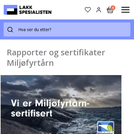
Skip
0
to
MAI
content
ME
Rapporter og sertifikater
Miljøfyrtårn