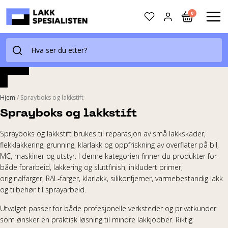
Skip
0
to
MAI
content
ME
Hjem
/
Sprayboks og lakkstift
Sprayboks og lakkstift
Sprayboks og lakkstift brukes til reparasjon av små lakkskader,
flekklakkering, grunning, klarlakk og oppfriskning av overflater på bil,
MC, maskiner og utstyr. I denne kategorien finner du produkter for
både forarbeid, lakkering og sluttfinish, inkludert primer,
originalfarger, RAL-farger, klarlakk, silikonfjerner, varmebestandig lakk
og tilbehør til sprayarbeid.
Utvalget passer for både profesjonelle verksteder og privatkunder
som ønsker en praktisk løsning til mindre lakkjobber. Riktig