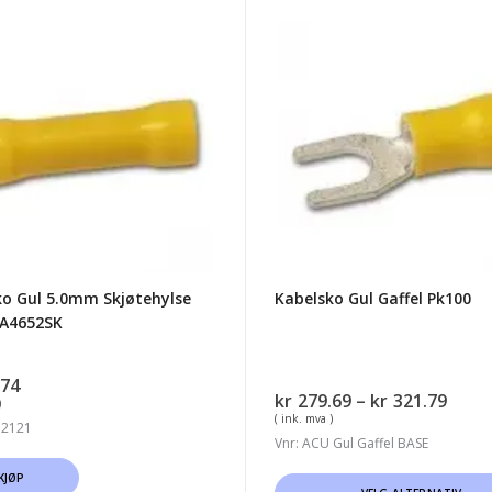
ko
Kabelsko
Gul
Gaffel
hylse
Pk100
SK
ko Gul 5.0mm Skjøtehylse
Kabelsko Gul Gaffel Pk100
 A4652SK
.74
Pris
kr
279.69
–
kr
321.79
)
kr279
( ink. mva )
 2121
til
Vnr: ACU Gul Gaffel BASE
kr321
KJØP
Dette