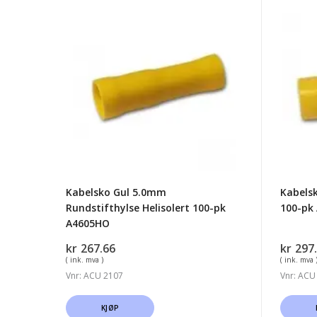
Kabelsko
Kabels
Gul
Gul
5.0mm
5.0mm
Rundstifthylse
Skjøte
Helisolert
100-
100-
pk
pk
A4652
A4605HO
Kabelsko Gul 5.0mm
Kabels
Rundstifthylse Helisolert 100-pk
100-pk
A4605HO
kr
267.66
kr
297
( ink. mva )
( ink. mva 
Vnr: ACU 2107
Vnr: ACU
KJØP