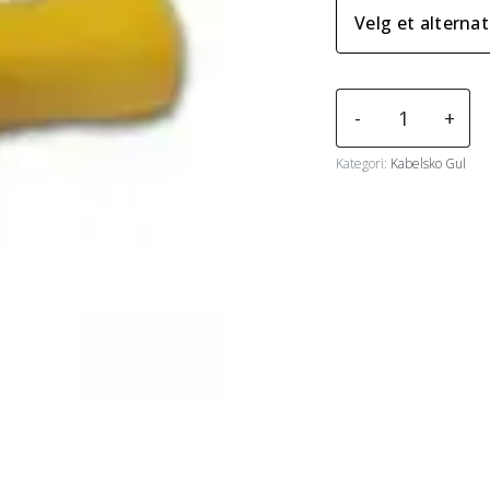
Kabelsko
-
+
Gul
Flatstifthylse
Kategori:
Kabelsko Gul
Helisolert
Pk100
antall