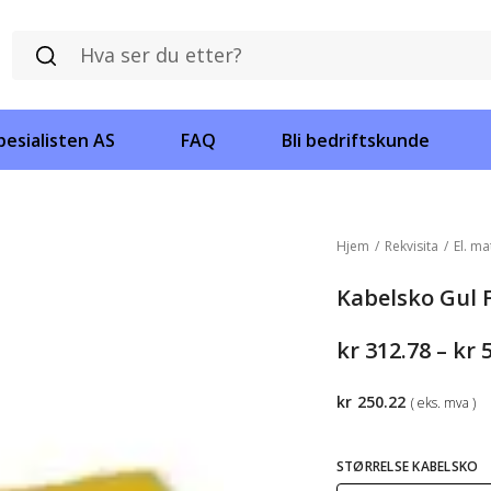
esialisten AS
FAQ
Bli bedriftskunde
Hjem
/
Rekvisita
/
El. ma
Kabelsko Gul F
kr
312.78
–
kr
kr
250.22
( eks. mva )
STØRRELSE KABELSKO