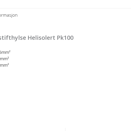
formasjon
tifthylse Helisolert Pk100
1,5mm²
,5mm²
,0mm²