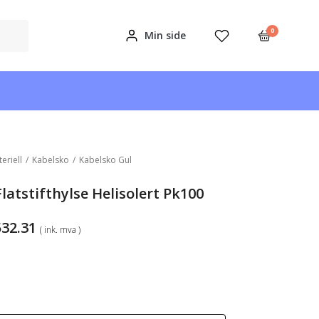
0
Min side
teriell
/
Kabelsko
/
Kabelsko Gul
latstifthylse Helisolert Pk100
Prisområde:
532.31
( ink. mva )
kr312.78
til
kr532.31