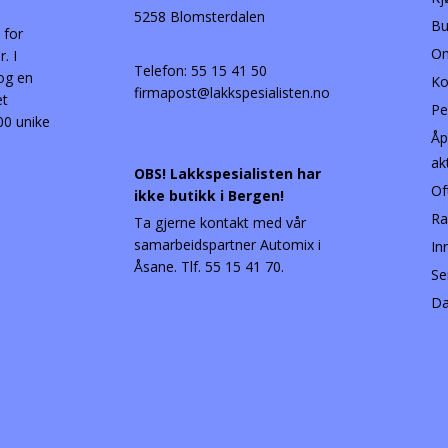
5258 Blomsterdalen
Bu
 for
Om
. I
Telefon:
55 15 41 50
 og en
Ko
firmapost@lakkspesialisten.no
et
Pe
00 unike
Åp
ak
OBS! Lakkspesialisten har
Of
ikke butikk i Bergen!
Ra
Ta gjerne kontakt med vår
samarbeidspartner Automix i
In
Åsane. Tlf. 55 15 41 70.
Se
Da