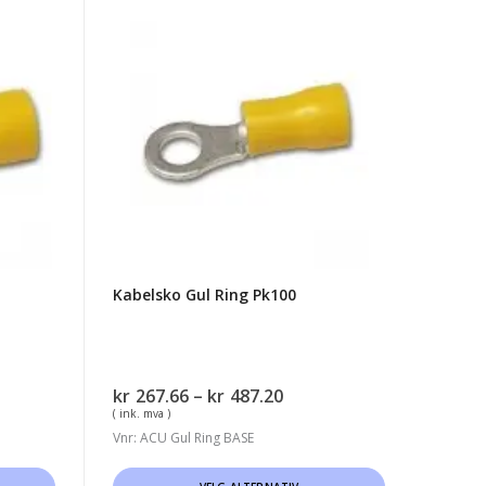
Kabelsko
Gul
Ring
Pk100
Kabelsko Gul Ring Pk100
område:
Prisområde:
kr
267.66
–
kr
487.20
.69
kr267.66
( ink. mva )
til
Vnr: ACU Gul Ring BASE
.79
kr487.20
Dette