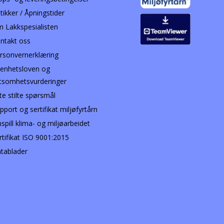
tikker / Åpningstider
 Lakkspesialisten
ntakt oss
rsonvernerklæring
enhetsloven og
tsomhetsvurderinger
te stilte spørsmål
pport og sertifikat miljøfyrtårn
nspill klima- og miljøarbeidet
rtifikat ISO 9001:2015
tablader