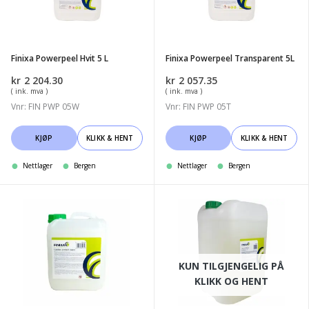
på
L
produktsiden
Finixa Powerpeel Hvit 5 L
Finixa Powerpeel Transparent 5L
kr
2 204.30
kr
2 057.35
( ink. mva )
( ink. mva )
Vnr: FIN PWP 05W
Vnr: FIN PWP 05T
KJØP
KLIKK & HENT
KJØP
KLIKK & HENT
Nettlager
Bergen
Nettlager
Bergen
Finixa
Finixa
kabin
kabin
beskyttelse
beskyttelse
"Basic"
"Basic"
KUN TILGJENGELIG PÅ
5L
25L
KLIKK OG HENT
(Kleberig)