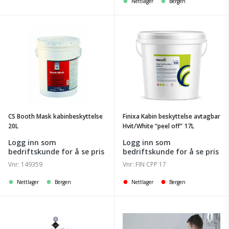
Nettlager
Bergen
har
flere
varianter.
CS
Finixa
Alternativene
Booth
Kabin
kan
Mask
beskyttelse
velges
kabinbeskyttelse
avtagbar
på
20L
Hvit/White
produktsiden
"peel
off"
CS Booth Mask kabinbeskyttelse
Finixa Kabin beskyttelse avtagbar
17L
20L
Hvit/White “peel off” 17L
Logg inn som
Logg inn som
bedriftskunde for å se pris
bedriftskunde for å se pris
Vnr: 149359
Vnr: FIN CPP 17
Nettlager
Bergen
Nettlager
Bergen
Finixa
Finixa
10l
kabin