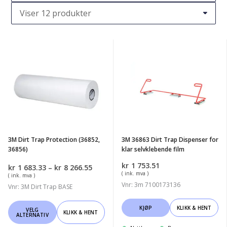
3M
3M
Dirt
36863
Trap
Dirt
Protection
Trap
(36852,
Dispenser
36856)
for
klar
3M Dirt Trap Protection (36852,
3M 36863 Dirt Trap Dispenser for
selvklebende
36856)
klar selvklebende film
film
kr
1 753.51
Prisområde:
kr
1 683.33
–
kr
8 266.55
( ink. mva )
kr1
( ink. mva )
683.33
Vnr: 3m 7100173136
Vnr: 3M Dirt Trap BASE
til
kr8
Dette
KJØP
KLIKK & HENT
VELG
266.55
KLIKK & HENT
ALTERNATIV
produktet