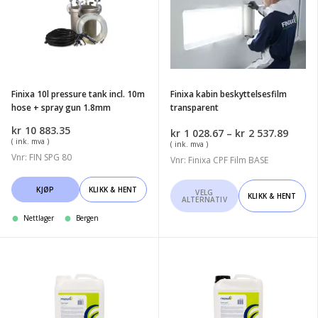
pressure
beskyttelsesfilm
tank
transparent
incl.
10m
hose
Finixa 10l pressure tank incl. 10m
Finixa kabin beskyttelsesfilm
+
hose + spray gun 1.8mm
transparent
spray
kr
10 883.35
Priso
kr
1 028.67
–
kr
2 537.89
gun
( ink. mva )
kr1
( ink. mva )
1.8mm
Vnr: FIN SPG 80
028.6
Vnr: Finixa CPF Film BASE
til
kr2
Dette
KJØP
KLIKK & HENT
VELG
537.8
KLIKK & HENT
ALTERNATIV
produktet
Nettlager
Bergen
har
flere
varianter.
Finixa
Finixa
Alternativene
Powerpeel
Powerpeel
kan
Hvit
Transparent
velges
5
5L