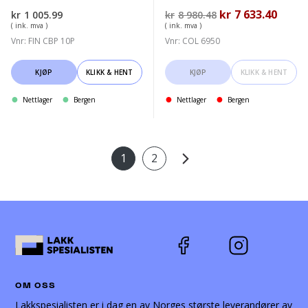
Opprinnelig
kr
7 633.40
Nåvær
kr
1 005.99
kr
8 980.48
pris
pris
( ink. mva )
( ink. mva )
var:
er:
Vnr: FIN CBP 10P
Vnr: COL 6950
kr8
kr7
980.48.
633.40
KJØP
KLIKK & HENT
KJØP
KLIKK & HENT
Nettlager
Bergen
Nettlager
Bergen
1
2
OM OSS
Lakkspesialisten er i dag en av Norges største leverandører av