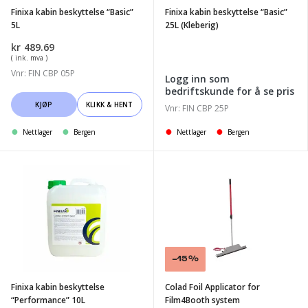
Finixa kabin beskyttelse “Basic”
Finixa kabin beskyttelse “Basic”
5L
25L (Kleberig)
kr
489.69
( ink. mva )
Vnr: FIN CBP 05P
Logg inn som
bedriftskunde for å se pris
KJØP
KLIKK & HENT
Vnr: FIN CBP 25P
Nettlager
Bergen
Nettlager
Bergen
Finixa
Colad
kabin
Foil
beskyttelse
Applicator
"Performance"
for
10L
Film4Booth
system
Salg!
-15%
Finixa kabin beskyttelse
Colad Foil Applicator for
“Performance” 10L
Film4Booth system