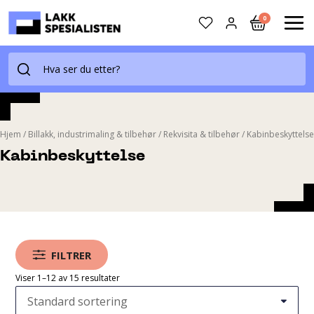
Skip
0
to
MAI
content
ME
Hjem
/
Billakk, industrimaling & tilbehør
/
Rekvisita & tilbehør
/
Kabinbeskyttelse
Kabinbeskyttelse
FILTRER
Viser 1–12 av 15 resultater