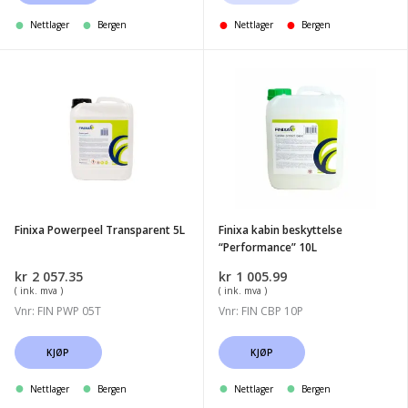
Nettlager
Bergen
Nettlager
Bergen
Finixa
Finixa
Powerpeel
kabin
Transparent
beskyttelse
5L
"Performance"
10L
Finixa Powerpeel Transparent 5L
Finixa kabin beskyttelse
“Performance” 10L
kr
2 057.35
kr
1 005.99
( ink. mva )
( ink. mva )
Vnr: FIN PWP 05T
Vnr: FIN CBP 10P
KJØP
KJØP
Nettlager
Bergen
Nettlager
Bergen