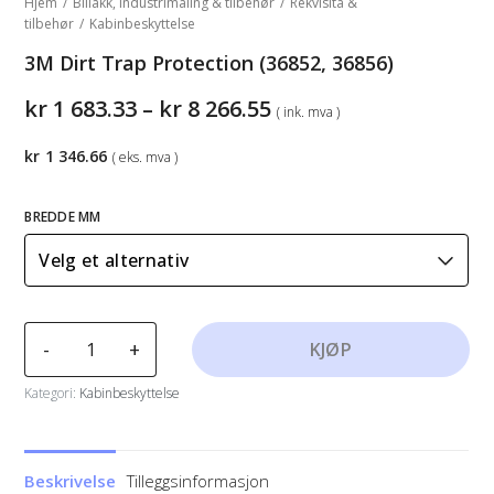
Hjem
/
Billakk, industrimaling & tilbehør
/
Rekvisita &
tilbehør
/
Kabinbeskyttelse
3M Dirt Trap Protection (36852, 36856)
Prisområde:
kr
1 683.33
–
kr
8 266.55
( ink. mva )
kr1
683.33
kr
1 346.66
( eks. mva )
til
kr8
266.55
BREDDE MM
3M
-
+
KJØP
Dirt
Trap
Kategori:
Kabinbeskyttelse
Protection
(36852,
36856)
Beskrivelse
Tilleggsinformasjon