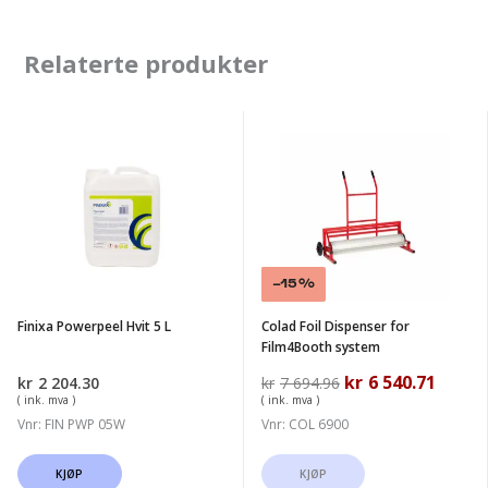
Relaterte produkter
Finixa
Colad
Powerpeel
Foil
Hvit
Dispenser
5
for
L
Film4Booth
system
Salg!
-15%
Finixa Powerpeel Hvit 5 L
Colad Foil Dispenser for
Film4Booth system
Opprinnelig
kr
6 540.71
Nåvær
kr
2 204.30
kr
7 694.96
pris
pris
( ink. mva )
( ink. mva )
var:
er:
Vnr: FIN PWP 05W
Vnr: COL 6900
kr7
kr6
694.96.
540.71.
KJØP
KJØP