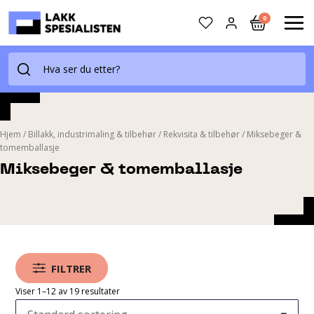
Skip
0
to
MAI
content
ME
Hjem
/
Billakk, industrimaling & tilbehør
/
Rekvisita & tilbehør
/
Miksebeger &
tomemballasje
Miksebeger & tomemballasje
FILTRER
Viser 1–12 av 19 resultater