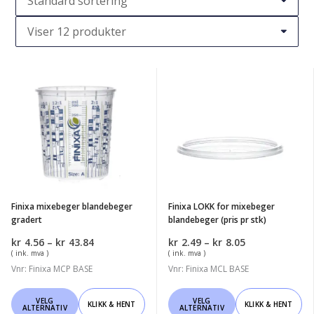
Finixa
Finixa
mixebeger
LOKK
blandebeger
for
gradert
mixebeger
blandebeger
(pris
pr
Finixa mixebeger blandebeger
Finixa LOKK for mixebeger
stk)
gradert
blandebeger (pris pr stk)
Prisområde:
Prisområde:
kr
4.56
–
kr
43.84
kr
2.49
–
kr
8.05
kr4.56
kr2.49
( ink. mva )
( ink. mva )
til
til
Vnr: Finixa MCP BASE
Vnr: Finixa MCL BASE
kr43.84
kr8.05
Dette
Dette
VELG
VELG
KLIKK & HENT
KLIKK & HENT
ALTERNATIV
ALTERNATIV
produktet
produktet