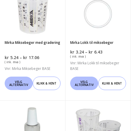
Miksebeger
Lokk
med
til
gradering
miksebeger
Mirka Miksebeger med gradering
Mirka Lokk til miksebeger
Prisområde:
kr
3.24
–
kr
6.43
kr3.24
Prisområde:
( ink. mva )
kr
5.24
–
kr
17.06
til
kr5.24
( ink. mva )
Vnr: Mirka Lokk til miksebeger
kr6.43
til
Vnr: Mirka Miksebeger BASE
BASE
kr17.06
Dette
Dette
VELG
VELG
KLIKK & HENT
KLIKK & HENT
ALTERNATIV
ALTERNATIV
produktet
produktet
har
har
flere
flere
varianter.
varianter.
Mirka
Bodyline
Alternativene
Alternativene
Touch
Blandebeger
kan
kan
Up
350ml