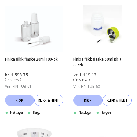
flere
varianter.
Finixa
Finixa
Alternativene
flikk
flikk
kan
flaske
flaske
velges
20ml
50ml
på
100-
pk
produktsiden
pk
à
60stk
Finixa flikk flaske 20ml 100-pk
Finixa flikk flaske 50ml pk à
60stk
kr
1 593.75
kr
1 119.13
( ink. mva )
( ink. mva )
Vnr: FIN TUB 61
Vnr: FIN TUB 60
KJØP
KLIKK & HENT
KJØP
KLIKK & HENT
Nettlager
Bergen
Nettlager
Bergen
Mirka
Mirka