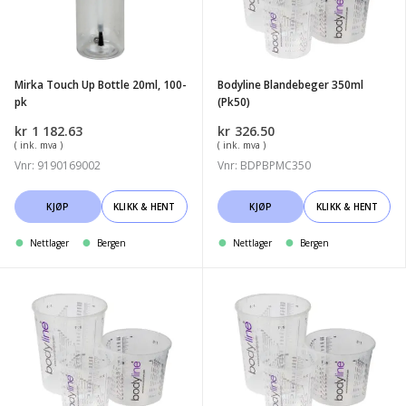
velges
velges
Bottle
(Pk50)
på
på
20ml,
produktsiden
produktsiden
100-
pk
Mirka Touch Up Bottle 20ml, 100-
Bodyline Blandebeger 350ml
pk
(Pk50)
kr
1 182.63
kr
326.50
( ink. mva )
( ink. mva )
Vnr: 9190169002
Vnr: BDPBPMC350
KJØP
KLIKK & HENT
KJØP
KLIKK & HENT
Nettlager
Bergen
Nettlager
Bergen
Bodyline
Bodyline
Blandebeger
Blandebeger
700ml
1400ml
(Pk50)
(Pk50)