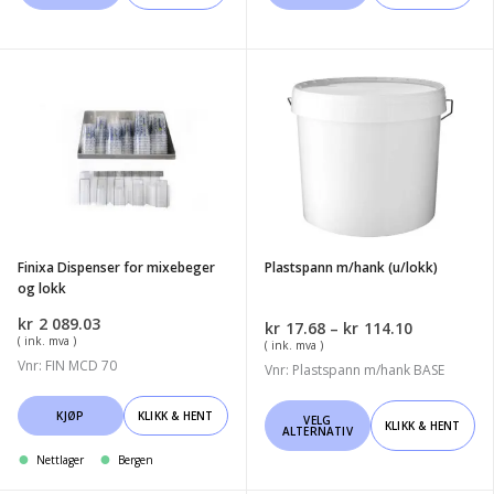
har
har
flere
flere
varianter.
varianter.
Finixa
Plastspann
Alternativene
Alternativene
Dispenser
m/hank
kan
kan
for
(u/lokk)
velges
velges
mixebeger
på
på
og
produktsiden
produktsiden
lokk
Finixa Dispenser for mixebeger
Plastspann m/hank (u/lokk)
og lokk
kr
2 089.03
Prisområd
kr
17.68
–
kr
114.10
( ink. mva )
kr17.68
( ink. mva )
Vnr: FIN MCD 70
til
Vnr: Plastspann m/hank BASE
kr114.10
Dette
KJØP
KLIKK & HENT
VELG
KLIKK & HENT
ALTERNATIV
produktet
Nettlager
Bergen
har