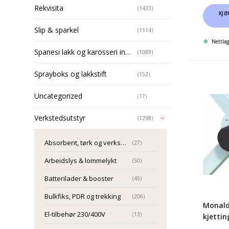
Rekvisita
(1433)
KJØ
Slip & sparkel
(1114)
Nettlag
Spanesi lakk og karosseri installasjoner
(1089)
Sprayboks og lakkstift
(152)
Monal
X-
Uncategorized
(17)
stativ
Verkstedsutstyr
(1298)
uten
kjettin
Absorbent, tørk og verkstedpapir
(27)
Pk2/St
Arbeidslys & lommelykt
(50)
Batterilader & booster
(45)
Bulkfiks, PDR og trekking
(206)
Monald
El-tilbehør 230/400V
(13)
kjettin