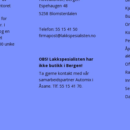
ntoret
Espehaugen 48
Kj
5258 Blomsterdalen
Bu
 for
Om
. I
Telefon:
55 15 41 50
 og en
Ko
firmapost@lakkspesialisten.no
et
Pe
00 unike
Åp
ak
OBS! Lakkspesialisten har
Of
ikke butikk i Bergen!
Ra
Ta gjerne kontakt med vår
samarbeidspartner Automix i
In
Åsane. Tlf. 55 15 41 70.
Se
Da