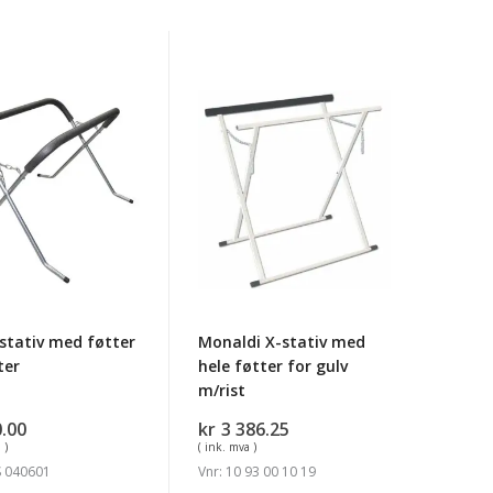
Monaldi
X-
stativ
med
hele
føtter
for
gulv
m/rist
stativ med føtter
Monaldi X-stativ med
ter
hele føtter for gulv
m/rist
.00
kr
3 386.25
 )
( ink. mva )
S 040601
Vnr: 10 93 00 10 19