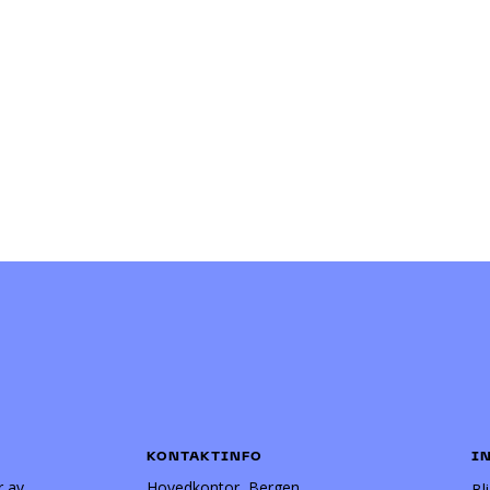
KONTAKTINFO
I
r av
Hovedkontor, Bergen
Bl