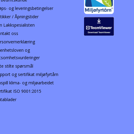
øps- og leveringsbetingelser
tikker / Åpningstider
 Lakkspesialisten
ntakt oss
rsonvernerklæring
enhetsloven og
tsomhetsvurderinger
te stilte spørsmål
pport og sertifikat miljøfyrtårn
nspill klima- og miljøarbeidet
rtifikat ISO 9001:2015
tablader