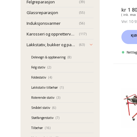
Felgreparasjon
(39)
kr
1 8
Glassreparasjon
(55)
( ink. mva 
Vnr: 10 9
Induksjonsvarmer
(56)
Karosseri og oppretterverktøy
(117)
KJØ
Lakkstativ, bukker og panelstativ
(63)
Nettlag
Delevogn & oppbevaring
(8)
Felg stativ
(2)
Innova
Foldestativ
(4)
armer
Lakkstativ tilbehør
(1)
til
Roterende stativ
(3)
X-
stativ
Smådel stativ
(6)
for
Støtfangerstativ
(7)
monte
Tilbehør
(16)