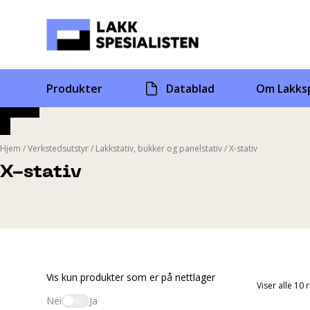
Skip
to
content
Produkter
Datablad
Om Lakksp
Hjem
/
Verkstedsutstyr
/
Lakkstativ, bukker og panelstativ
/
X-stativ
X-stativ
Vis kun produkter som er på nettlager
Viser alle 10 
Nei
Ja