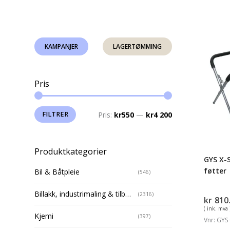
GYS
KAMPANJER
LAGERTØMMING
X-
Stativ
med
Pris
rette
føtter
Min.
Makspris
FILTRER
Pris:
kr550
—
kr4 200
pris
Produktkategorier
GYS X-
føtter
Bil & Båtpleie
(546)
Billakk, industrimaling & tilbehør
(2316)
kr
810
( ink. mva 
Kjemi
(397)
Vnr: GYS