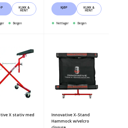
ØP
KLIKK &
KJØP
KLIKK &
HENT
HENT
ger
Bergen
Nettlager
Bergen
ative
Innovative
X-
Stand
Hammock
w/velcro
closure
tive X stativ med
Innovative X-Stand
Hammock w/velcro
closure