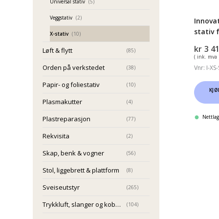
Universal stativ
(5)
Veggstativ
(2)
Innovat
stativ
X-stativ
(10)
kr
3 4
Løft & flytt
(85)
( ink. mva 
Orden på verkstedet
Vnr: I-XS
(38)
Papir- og foliestativ
(10)
KJØ
Plasmakutter
(4)
Nettlag
Plastreparasjon
(77)
Rekvisita
(2)
Skap, benk & vogner
(56)
Stol, liggebrett & plattform
(8)
Sveiseutstyr
(265)
Trykkluft, slanger og koblinger
(104)