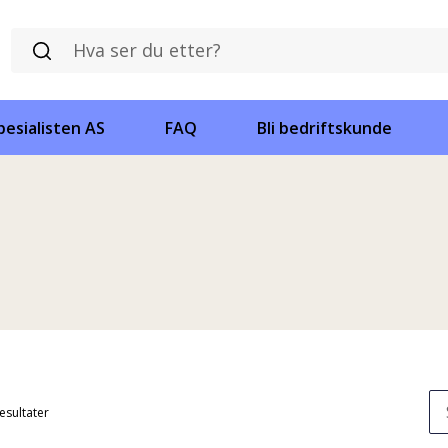
esialisten AS
FAQ
Bli bedriftskunde
resultater