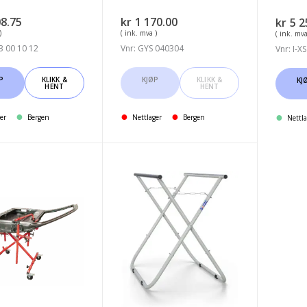
08.75
kr
1 170.00
kr
5 2
)
( ink. mva )
( ink. mva
3 00 10 12
Vnr: GYS 040304
Vnr: I-XS
P
KLIKK &
KJØP
KLIKK &
KJ
HENT
HENT
er
Bergen
Nettlager
Bergen
Nettla
tive
B-
Tec
PaintX-
Pro
-
X-
ring
paint
stand