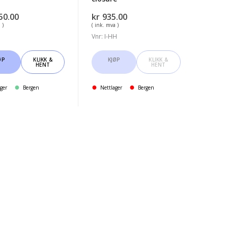
50.00
kr
935.00
 )
( ink. mva )
Vnr: I-HH
ØP
KLIKK &
KJØP
KLIKK &
HENT
HENT
ger
Bergen
Nettlager
Bergen