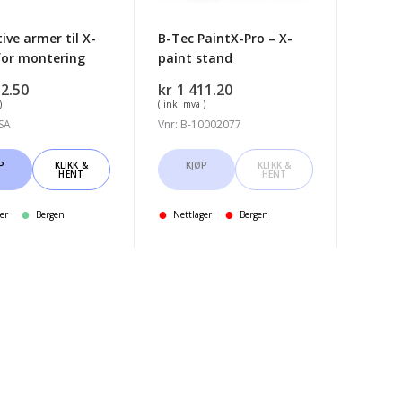
ive armer til X-
B-Tec PaintX-Pro – X-
 for montering
paint stand
12.50
kr
1 411.20
)
( ink. mva )
-SA
Vnr: B-10002077
P
KLIKK &
KJØP
KLIKK &
HENT
HENT
er
Bergen
Nettlager
Bergen