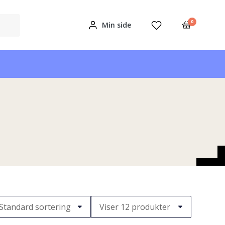
0
Min side