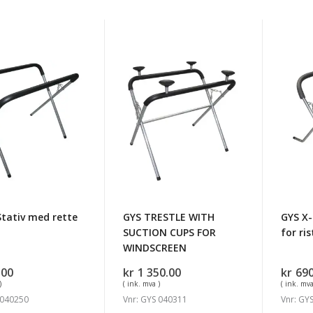
GYS
GYS
TRESTLE
X-
WITH
stativ
SUCTION
med
CUPS
føtter
FOR
for
WINDSCREEN
rister
Stativ med rette
GYS TRESTLE WITH
GYS X-
SUCTION CUPS FOR
for ris
WINDSCREEN
.00
kr
1 350.00
kr
690
)
( ink. mva )
( ink. mva
 040250
Vnr: GYS 040311
Vnr: GY