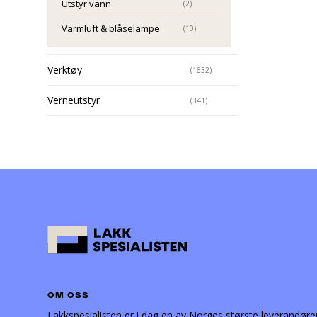
Utstyr vann
(2)
Varmluft & blåselampe
(10)
Verktøy
(1632)
Verneutstyr
(341)
OM OSS
Lakkspesialisten er i dag en av Norges største leverandøre