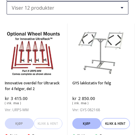
Innovative
GYS
overdel
lakkstativ
for
for
Ultrarack
felg
for
4
felger,
Innovative overdel for Ultrarack
GYS lakkstativ for felg
del
for 4 felger, del 2
2
kr
3 415.00
kr
2 850.00
( ink. mva )
( ink. mva )
Vnr: URPS-WM
Vnr: GYS 082168
KJØP
KLIKK & HENT
KJØP
KLIKK & HENT