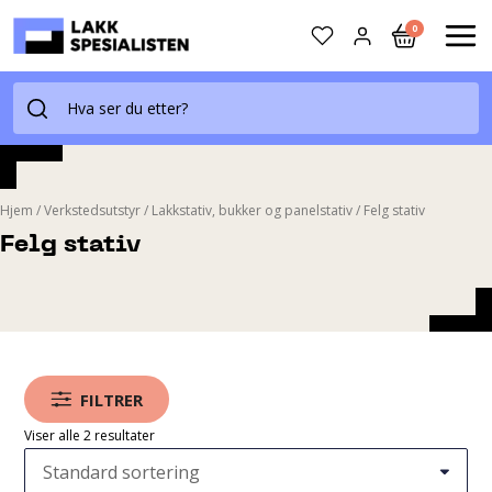
Skip
0
to
MAI
content
ME
Hjem
/
Verkstedsutstyr
/
Lakkstativ, bukker og panelstativ
/
Felg stativ
Felg stativ
FILTRER
Viser alle 2 resultater