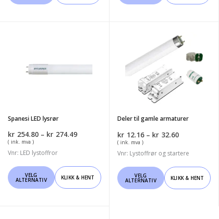
har
har
flere
flere
varianter.
varianter.
Spanesi
Deler
Alternativene
Alternativene
LED
til
kan
kan
lysrør
gamle
velges
velges
armaturer
på
på
produktsiden
produktsiden
Spanesi LED lysrør
Deler til gamle armaturer
Prisområde:
kr
254.80
–
kr
274.49
Prisområde
kr
12.16
–
kr
32.60
kr254.80
( ink. mva )
kr12.16
( ink. mva )
til
til
Vnr: LED lystoffror
Vnr: Lystoffrør og startere
kr274.49
kr32.60
Dette
Dette
VELG
VELG
KLIKK & HENT
KLIKK & HENT
ALTERNATIV
ALTERNATIV
produktet
produktet
har
har
flere
flere