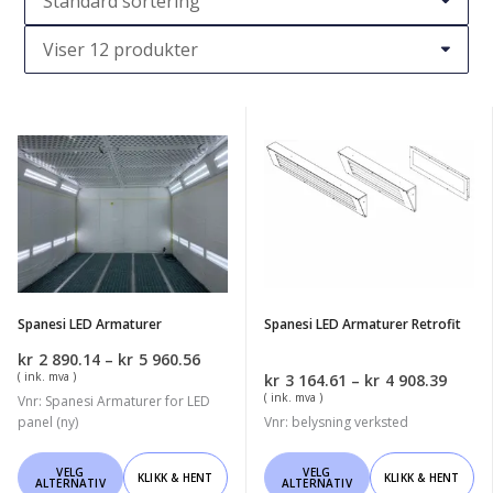
Spanesi
Spanesi
LED
LED
Armaturer
Armaturer
Retrofit
Spanesi LED Armaturer
Spanesi LED Armaturer Retrofit
Prisområde:
kr
2 890.14
–
kr
5 960.56
kr2
( ink. mva )
Priso
kr
3 164.61
–
kr
4 908.39
890.14
kr3
( ink. mva )
Vnr: Spanesi Armaturer for LED
til
164.6
panel (ny)
Vnr: belysning verksted
kr5
til
960.56
kr4
Dette
Dette
VELG
VELG
908.3
KLIKK & HENT
KLIKK & HENT
ALTERNATIV
ALTERNATIV
produktet
produktet