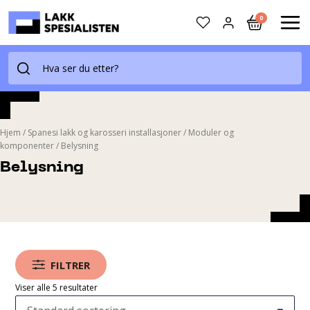
Skip
0
to
MAI
content
ME
Hjem
/
Spanesi lakk og karosseri installasjoner
/
Moduler og
komponenter
/
Belysning
Belysning
FILTRER
Viser alle 5 resultater