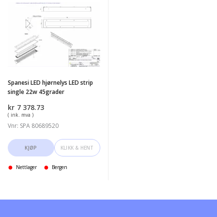
varianter.
varianter.
Spanesi
Alternativene
Alternativene
LED
kan
kan
hjørnelys
velges
velges
LED
på
på
strip
produktsiden
produktsiden
single
22w
Spanesi LED hjørnelys LED strip
45grader
single 22w 45grader
kr
7 378.73
( ink. mva )
Vnr: SPA 80689520
KJØP
KLIKK & HENT
Nettlager
Bergen