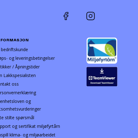
NFORMASJON
i bedriftskunde
øps- og leveringsbetingelser
tikker / Åpningstider
 Lakkspesialisten
ntakt oss
rsonvernerklæring
enhetsloven og
tsomhetsvurderinger
te stilte spørsmål
pport og sertifikat miljøfyrtårn
nspill klima- og miljøarbeidet