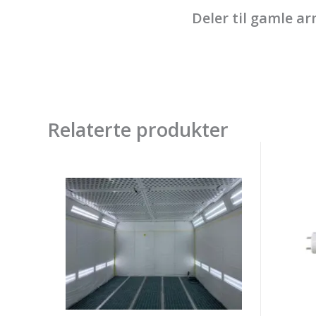
Deler til gamle a
Relaterte produkter
Spanesi
Spanes
LED
LED
Armaturer
lysrør