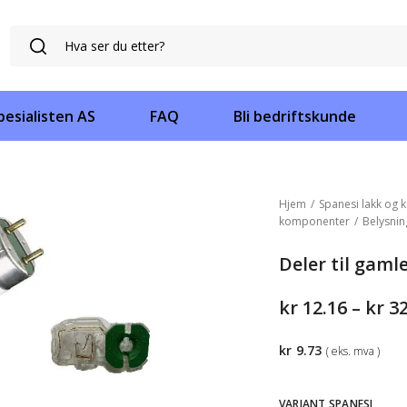
esialisten AS
FAQ
Bli bedriftskunde
Hjem
/
Spanesi lakk og k
komponenter
/
Belysnin
Deler til gaml
kr
12.16
–
kr
32
kr
9.73
( eks. mva )
VARIANT SPANESI