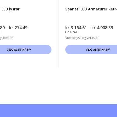
 LED lysrør
Spanesi LED Armaturer Retro
Prisområde:
P
.80
–
kr
274.49
kr
3 164.61
–
kr
4 908.39
kr254.80
k
)
( ink. mva )
til
1
lystoffror
Vnr: belysning verksted
kr274.49
til
Dette
k
VELG ALTERNATIV
VELG ALTERNATIV
9
tet
produktet
har
flere
er.
varianter.
ativene
Alternativene
kan
velges
på
tsiden
produktsiden