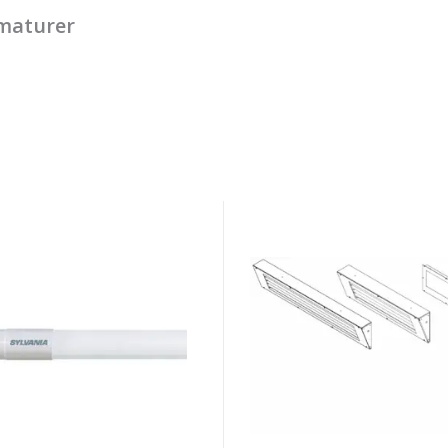
rmaturer
i
Spanesi
LED
Armaturer
Retrofit