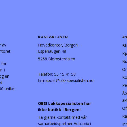
KONTAKTINFO
I
r av
Hovedkontor, Bergen
Bl
ntoret
Espehaugen 48
Kj
5258 Blomsterdalen
Bu
 for
Om
. I
Telefon:
55 15 41 50
 og en
Ko
firmapost@lakkspesialisten.no
et
Pe
00 unike
Åp
ak
OBS! Lakkspesialisten har
Of
ikke butikk i Bergen!
Ra
Ta gjerne kontakt med vår
samarbeidspartner Automix i
In