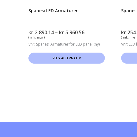
Spanesi LED Armaturer
Spanesi
Prisområde:
kr
2 890.14
–
kr
5 960.56
kr
254
kr2
( ink. mva )
( ink. mva 
890.14
Vnr: Spanesi Armaturer for LED panel (ny)
Vnr: LED 
til
Dette
Dette
kr5
VELG ALTERNATIV
960.56
produktet
produk
har
har
flere
flere
varianter.
variant
Alternativene
Altern
kan
kan
velges
velges
på
på
produktsiden
produk