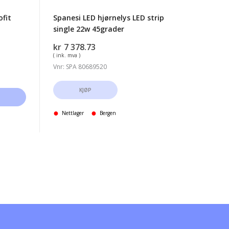
fit
Spanesi LED hjørnelys LED strip
single 22w 45grader
kr
7 378.73
risområde:
( ink. mva )
r3
Vnr: SPA 80689520
64.61
KJØP
r4
08.39
Nettlager
Bergen