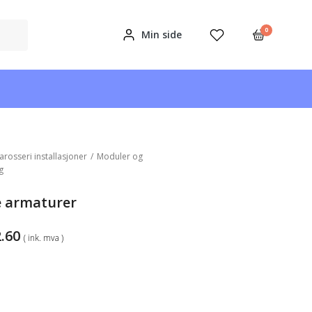
0
Min side
arosseri installasjoner
/
Moduler og
g
e armaturer
Prisområde:
.60
( ink. mva )
kr12.16
til
kr32.60