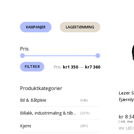
Lazer
KAMPANJER
LAGERTØMMING
Sentin
Elite
LED
Pris
fjærnl
15232
lumen
Min.
Makspris
FILTRER
Pris:
kr1 350
—
kr7 360
pris
Produktkategorier
Lazer S
fjærnl
Bil & Båtpleie
(546)
Billakk, industrimaling & tilbehør
(2315)
kr
8 3
( ink. mva 
Kjemi
(397)
Vnr: LED