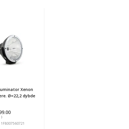
ator
n
ære.
2
Luminator Xenon
ære. Ø=22,2 dybde
99.00
 )
D 1F8007560721