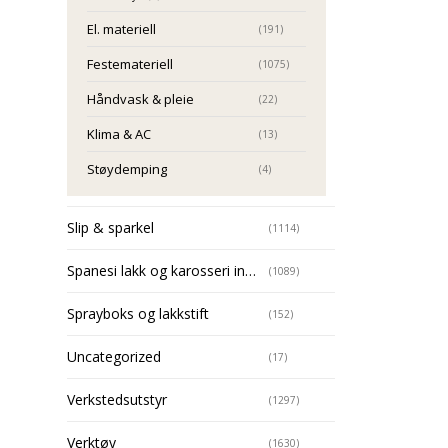
El. materiell
(191)
Festemateriell
(1075)
Håndvask & pleie
(22)
Klima & AC
(13)
Støydemping
(4)
Slip & sparkel
(1114)
Spanesi lakk og karosseri installasjoner
(1089)
Sprayboks og lakkstift
(152)
Uncategorized
(17)
Verkstedsutstyr
(1297)
Verktøy
(1630)