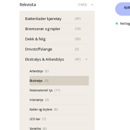
Rekvisita
(1433)
KJØ
Batterilader kjøretøy
(41)
Nettlag
Bremserør og nipler
(13)
Dekk & felg
(32)
Drivstoffslange
(2)
Ekstralys & Arbeidslys
(41)
Arbeidslys
(5)
Ekstralys
(3)
Festemateriell lys
(11)
Interiørlys
(3)
Kabler og brytere
(6)
LED-bar
(7)
Varsellys
(6)