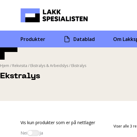
Skip
to
content
Produkter
Datablad
Om Lakksp
Hjem
/
Rekvisita
/
Ekstralys & Arbeidslys
/
Ekstralys
Ekstralys
Vis kun produkter som er på nettlager
Viser alle 3 r
Nei
Ja