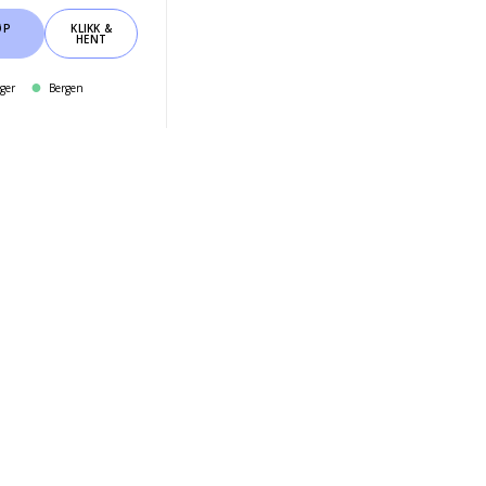
ØP
KLIKK &
HENT
ger
Bergen