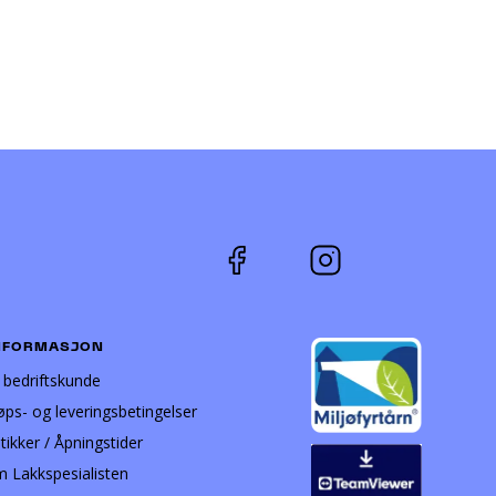
NFORMASJON
i bedriftskunde
øps- og leveringsbetingelser
tikker / Åpningstider
 Lakkspesialisten