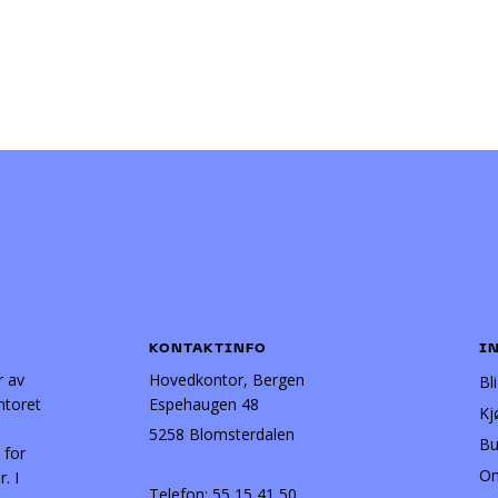
KONTAKTINFO
I
r av
Hovedkontor, Bergen
Bl
ntoret
Espehaugen 48
Kj
5258 Blomsterdalen
Bu
 for
Om
. I
Telefon:
55 15 41 50