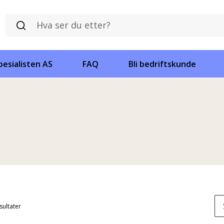
esialisten AS
FAQ
Bli bedriftskunde
esultater