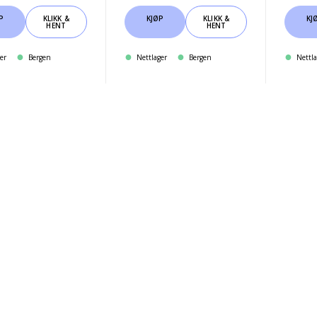
P
KLIKK &
KJØP
KLIKK &
KJ
HENT
HENT
er
Bergen
Nettlager
Bergen
Nettla