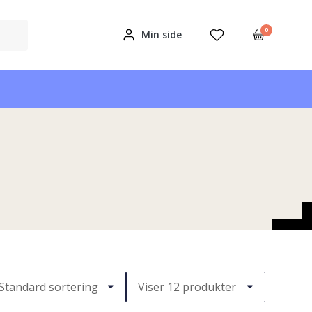
0
Min side