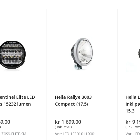
Hella
Hella
el
Rallye
Lumin
3003
Xeno
Compact
inkl.p
ys
(17,5)
Ø=22,
dybde
15,3
entinel Elite LED
Hella Rallye 3003
Hella 
ys 15232 lumen
Compact (17,5)
inkl.p
15,3
49.00
kr
1 699.00
kr
9 1
)
( ink. mva )
( ink. mva
 LZ0S9-ELITE-SM
Vnr: LED 1F3010119001
Vnr: LE