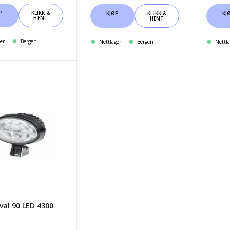
P
KLIKK &
KJØP
KLIKK &
KJ
HENT
HENT
er
Bergen
Nettlager
Bergen
Nettla
val 90 LED 4300