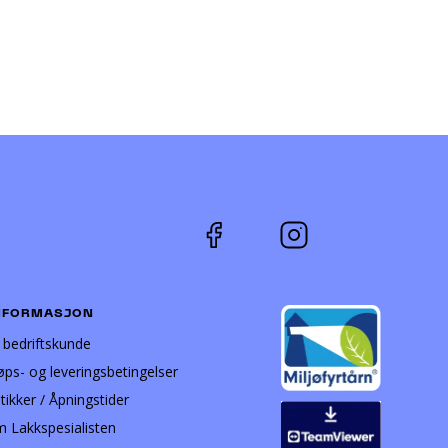
NFORMASJON
i bedriftskunde
øps- og leveringsbetingelser
tikker / Åpningstider
 Lakkspesialisten