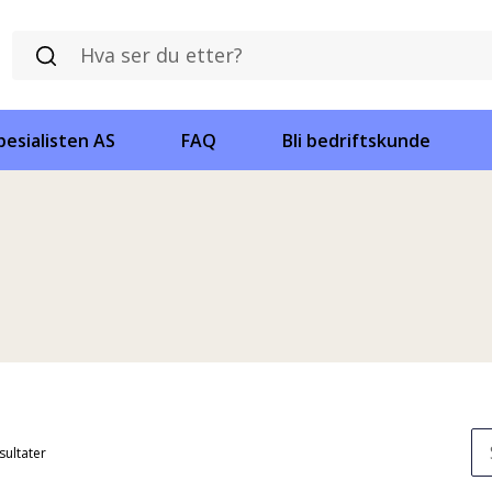
esialisten AS
FAQ
Bli bedriftskunde
esultater