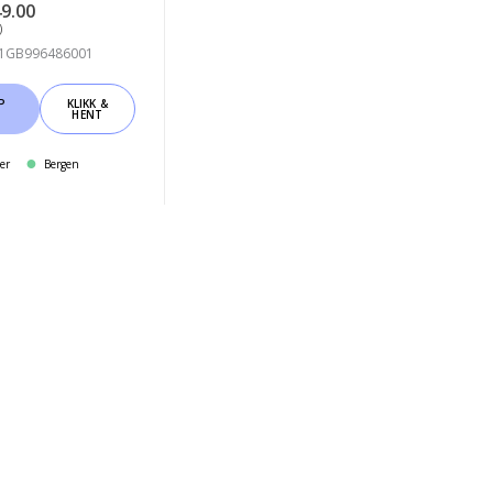
49.00
)
D 1GB996486001
P
KLIKK &
HENT
er
Bergen