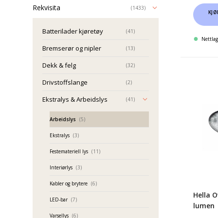
Rekvisita
(1433)
KJØ
Batterilader kjøretøy
(41)
Nettlag
Bremserør og nipler
(13)
Dekk & felg
(32)
Hella
Drivstoffslange
(2)
Oval
Ekstralys & Arbeidslys
(41)
90
LED
Arbeidslys
(5)
4300
Ekstralys
(3)
lumen
Festemateriell lys
(11)
Interiørlys
(3)
Kabler og brytere
(6)
Hella O
LED-bar
(7)
lumen
Varsellys
(6)