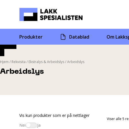
Skip
to
content
Produkter
Datablad
Om Lakksp
Hjem
/
Rekvisita
/
Ekstralys & Arbeidslys
/
Arbeidslys
Arbeidslys
Vis kun produkter som er på nettlager
Viser alle 5 r
Nei
Ja