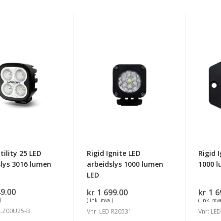
Rigid
Rigid
Ignite
Ignite
LED
Innfel
arbeidslys
1000
slys
1000
lumen
lumen
LED
tility 25 LED
Rigid Ignite LED
Rigid 
slys 3016 lumen
arbeidslys 1000 lumen
1000 
LED
49.00
kr
1 699.00
kr
1 6
)
( ink. mva )
( ink. mva
 LZ00U25-B
Vnr: LED R20531
Vnr: LE