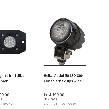
Hella
Modul
lbar
50
LED
800
lumen
arbeidslys
wide
Ignite Innfellbar
Hella Modul 50 LED 800
lumen
lumen arbeidslys wide
99.00
kr
4 199.00
 )
( ink. mva )
D R20631-H
Vnr: LED 1G0995050001