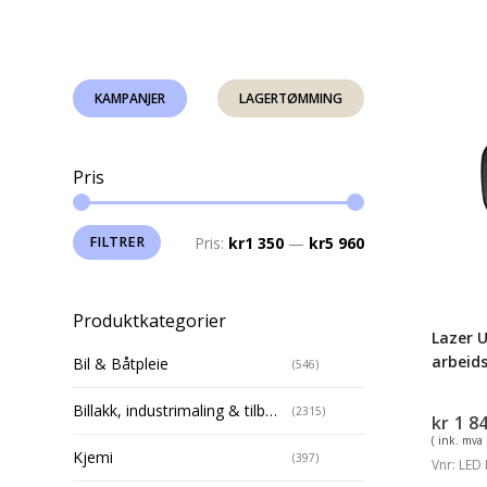
Lazer
KAMPANJER
LAGERTØMMING
Utility
25
LED
Pris
arbeid
3016
lumen
Min.
Makspris
FILTRER
Pris:
kr1 350
—
kr5 960
pris
Produktkategorier
Lazer U
arbeid
Bil & Båtpleie
(546)
Billakk, industrimaling & tilbehør
(2315)
kr
1 8
( ink. mva 
Kjemi
(397)
Vnr: LED