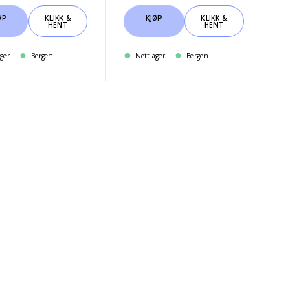
ØP
KLIKK &
KJØP
KLIKK &
HENT
HENT
ger
Bergen
Nettlager
Bergen