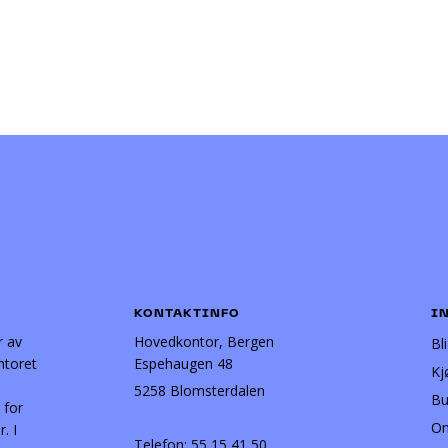
KONTAKTINFO
I
r av
Hovedkontor, Bergen
Bl
ntoret
Espehaugen 48
Kj
5258 Blomsterdalen
Bu
 for
Om
. I
Telefon:
55 15 41 50