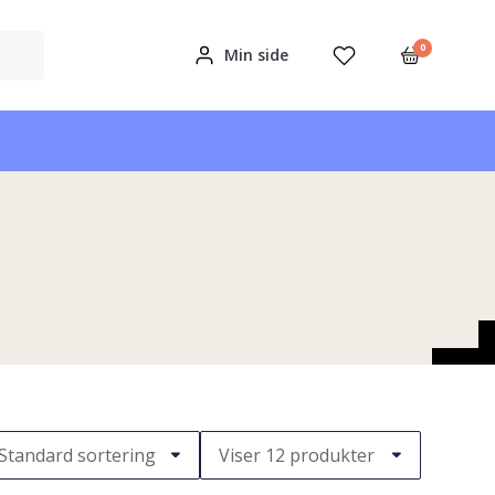
0
Min side