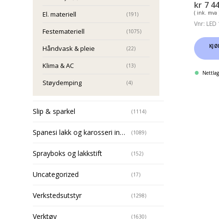
kr
7 4
( ink. mva 
El. materiell
(191)
Vnr: LE
Festemateriell
(1075)
KJØ
Håndvask & pleie
(22)
Klima & AC
(13)
Nettlag
Støydemping
(4)
Slip & sparkel
(1114)
Spanesi lakk og karosseri installasjoner
(1089)
Sprayboks og lakkstift
(152)
Uncategorized
(17)
Verkstedsutstyr
(1298)
Verktøy
(1630)