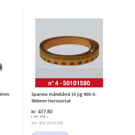
Spanesi
målebånd
til
jig
900-
0-
900mm
Horisontal
660mm
Spanesi målebånd til jig 900-0-
900mm Horisontal
kr
437.80
( ink. mva )
Vnr: SPA 50101590