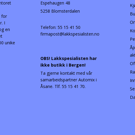
ntoret
Espehaugen 48
Kj
5258 Blomsterdalen
Bu
 for
Om
. I
Telefon:
55 15 41 50
 og en
Ko
firmapost@lakkspesialisten.no
et
Pe
00 unike
Åp
ak
OBS! Lakkspesialisten har
Of
ikke butikk i Bergen!
Ra
Ta gjerne kontakt med vår
samarbeidspartner Automix i
In
Åsane. Tlf. 55 15 41 70.
Se
Da