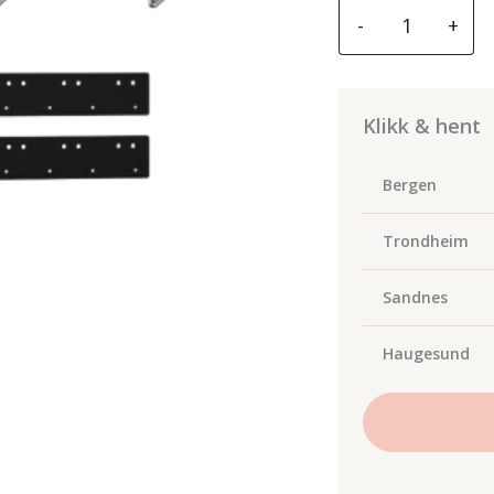
Spanesi
-
+
flyttesett
for
mini-
og
Klikk & hent
multi-
bench
Bergen
antall
Trondheim
Sandnes
Haugesund