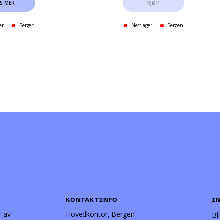
ES MER
KJØP
er
Bergen
Nettlager
Bergen
KONTAKTINFO
I
r av
Hovedkontor, Bergen
Bl