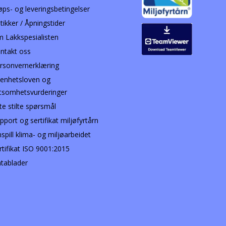
øps- og leveringsbetingelser
tikker / Åpningstider
 Lakkspesialisten
ntakt oss
rsonvernerklæring
enhetsloven og
tsomhetsvurderinger
te stilte spørsmål
pport og sertifikat miljøfyrtårn
nspill klima- og miljøarbeidet
rtifikat ISO 9001:2015
tablader