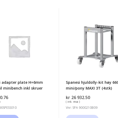
i
Spanesi
r
hjuldolly-
kit
m
høy
660mm
mini/pony
nch
MAXI
3T
(4stk)
i adapter plate H=6mm
Spanesi hjuldolly-kit høy 
il minibench inkl skruer
mini/pony MAXI 3T (4stk)
0.76
kr
26 932.50
)
( ink. mva )
 90SPESS010
Vnr: SPA 9000210B09