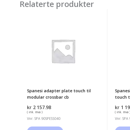
Relaterte produkter
Spanesi
Spanes
adapter
adapte
plate
plate
touch
H=6m
til
touch
modular
til
crossbar
minibe
cb
inkl
skruer
Spanesi adapter plate touch til
Spanes
modular crossbar cb
touch t
kr
2 157.98
kr
1 19
( ink. mva )
( ink. mva 
Vnr: SPA 90SPESS040
Vnr: SPA