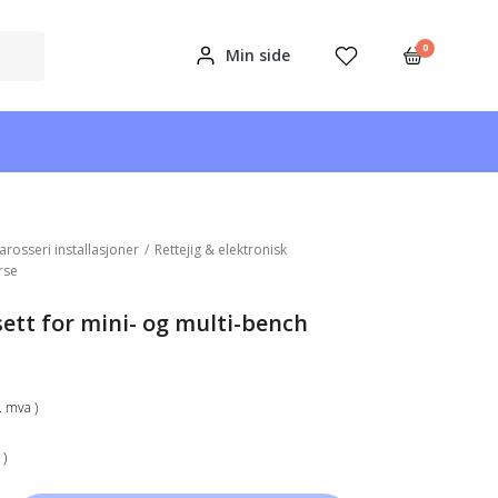
0
Min side
arosseri installasjoner
/
Rettejig & elektronisk
rse
sett for mini- og multi-bench
k. mva )
 )