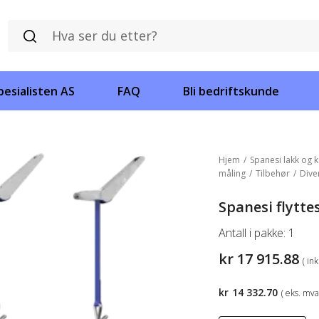
esialisten AS
FAQ
Bli bedriftskunde
Hjem
/
Spanesi lakk og k
måling
/
Tilbehør
/
Dive
Spanesi flytte
Antall i pakke:
1
kr
17 915.88
( in
kr
14 332.70
( eks. mva