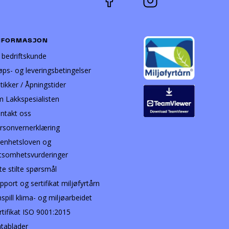
NFORMASJON
i bedriftskunde
øps- og leveringsbetingelser
tikker / Åpningstider
 Lakkspesialisten
ntakt oss
rsonvernerklæring
enhetsloven og
tsomhetsvurderinger
te stilte spørsmål
pport og sertifikat miljøfyrtårn
nspill klima- og miljøarbeidet
rtifikat ISO 9001:2015
tablader