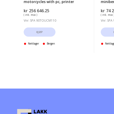
motorcycles with pc, printer
minibe
kr
256 646.25
kr
74 
( ink. mva )
( ink. mva 
Vnr: SPA 90TOUCM110
Vnr: SPA
KJØP
Nettlager
Bergen
Nettlag