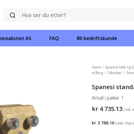
esialisten AS
FAQ
Bli bedriftskunde
Hjem
/
Spanesi lakk og k
måling
/
Tilbehør
/
Dive
Spanesi stand
Antall i pakke:
1
kr
4 735.13
( ink. 
kr
3 788.10
( eks. mva )