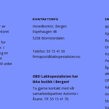
KONTAKTINFO
I
r av
Hovedkontor, Bergen
Bl
ntoret
Espehaugen 48
Kj
5258 Blomsterdalen
Bu
 for
Om
. I
Telefon:
55 15 41 50
 og en
Ko
firmapost@lakkspesialisten.no
et
Pe
00 unike
Åp
ak
OBS! Lakkspesialisten har
Of
ikke butikk i Bergen!
Ra
Ta gjerne kontakt med vår
samarbeidspartner Automix i
In
Åsane. Tlf. 55 15 41 70.
Se
Da