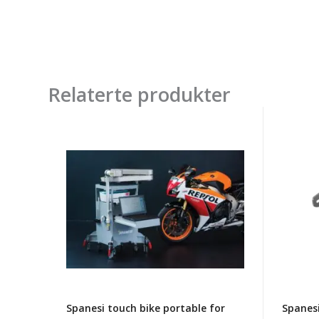
Relaterte produkter
Spanesi
Spanes
touch
clamps
bike
kit
portable
for
for
4wd
motorcycles
vehicle
with
minibe
pc,
dt/
printer
Spanesi touch bike portable for
Spanesi