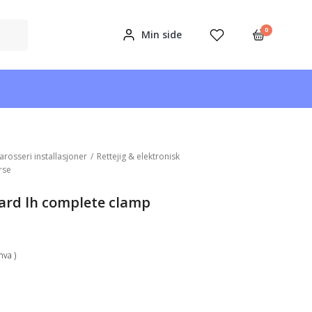
0
Min side
arosseri installasjoner
/
Rettejig & elektronisk
rse
ard lh complete clamp
mva )