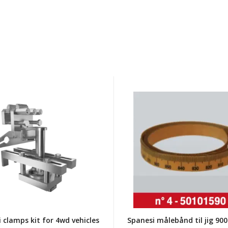
i
Spanesi
målebånd
til
jig
900-
s
0-
nch/minibench-
900mm
Horisontal
 clamps kit for 4wd vehicles
Spanesi målebånd til jig 900