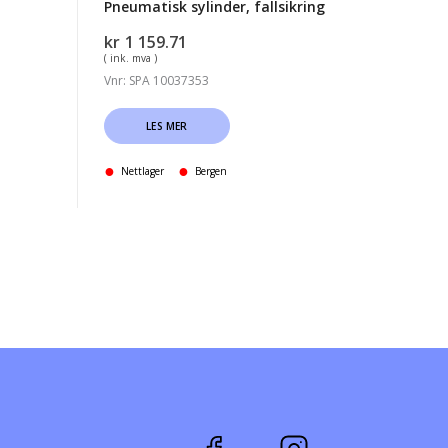
Pneumatisk sylinder, fallsikring
kr
1 159.71
( ink. mva )
Vnr: SPA 10037353
LES MER
Nettlager
Bergen