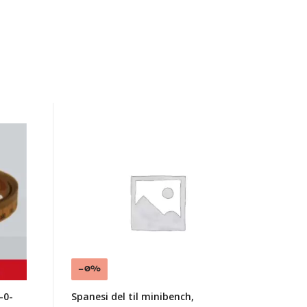
Spanesi
del
til
minibench,
Pneumatisk
sylinder,
fallsikring
-0%
-0-
Spanesi del til minibench,