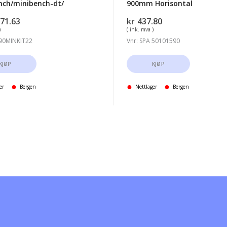
nch/minibench-dt/
900mm Horisontal
271.63
kr
437.80
)
( ink. mva )
 90MINKIT22
Vnr: SPA 50101590
KJØP
KJØP
er
Bergen
Nettlager
Bergen