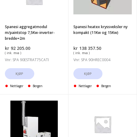
inverter-
kompakt
bredde=2m
(11Kw
og
Spanesi aggregatmodul
Spanesi heatex kryssveksler ny
15Kw)
m/paintstop 7,5Kw-inverter-
kompakt (11Kw og 15Kw)
bredde=2m
kr
92 205.00
kr
138 357.50
( ink. mva )
( ink. mva )
Vnr: SPA 90ESTRAT75CATI
Vnr: SPA 90HREC0004
KJØP
KJØP
Nettlager
Bergen
Nettlager
Bergen
Spanesi
Spanesi
400v
PANN.
TVG
FRONTALE
2x7,5kw
ASPIRAZ.
280Kw
ARIA