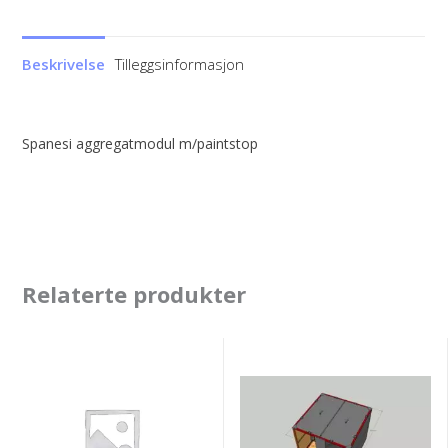
antall
Beskrivelse
Tilleggsinformasjon
Spanesi aggregatmodul m/paintstop
Relaterte produkter
Spanesi
Spanesi
aggregatmodul
heatex
m/paintstop
kryssveksler
7,5Kw-
ny