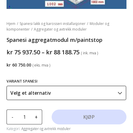
Hjem
/
Spanesi lakk og karosseri installasjoner
/
Moduler og
komponenter
/
Aggregater og avtrekk moduler
Spanesi aggregatmodul m/paintstop
Prisområde:
kr
75 937.50
–
kr
88 188.75
( ink. mva )
kr75
937.50
kr
60 750.00
( eks. mva )
til
kr88
188.75
VARIANT SPANESI
Spanesi
-
+
KJØP
aggregatmodul
m/paintstop
Kategori:
Aggregater og avtrekk moduler