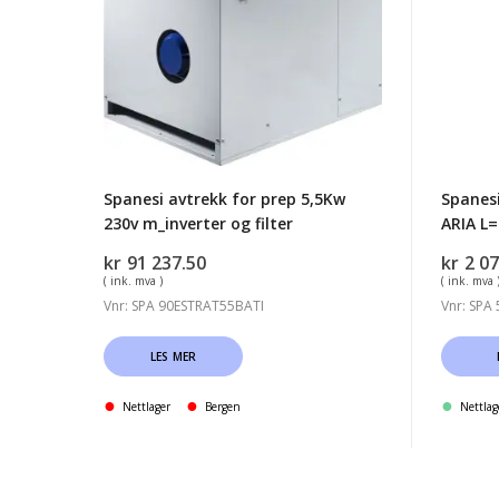
prep
ASPIRA
5,5Kw
ARIA
230v
L=
m_inverter
996
og
H=126
filter
Spanesi avtrekk for prep 5,5Kw
Spanes
230v m_inverter og filter
ARIA L=
kr
91 237.50
kr
2 07
( ink. mva )
( ink. mva 
Vnr: SPA 90ESTRAT55BATI
Vnr: SPA
LES MER
Nettlager
Bergen
Nettlag