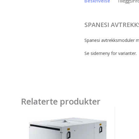
Beskrivelse
Tilleggsin
SPANESI AVTREK
Spanesi avtrekksmoduler m
Se sidemeny for varianter.
Relaterte produkter
Spanesi
Spanes
avtrekk
PANN.
for
FRONT