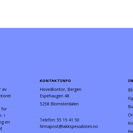
KONTAKTINFO
I
r av
Hovedkontor, Bergen
Bl
ntoret
Espehaugen 48
Kj
5258 Blomsterdalen
Bu
 for
Om
. I
Telefon:
55 15 41 50
 og en
Ko
firmapost@lakkspesialisten.no
et
Pe