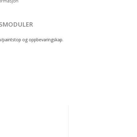
formasjon
KSMODULER
/paintstop og oppbevaringskap.
i
Spanesi
PANN.
ALE
FRONTALE