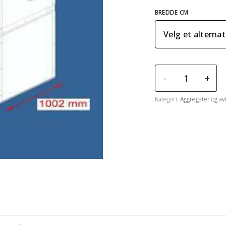
BREDDE CM
Spanesi
-
+
avtrekksmoduler
m/paintstop
Kategori:
Aggregater og a
og
oppbevaringskap
antall