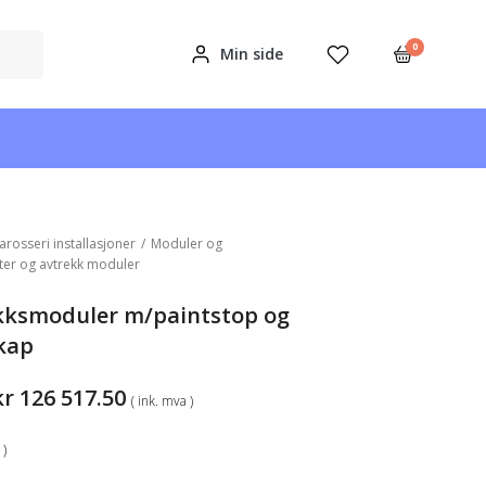
0
Min side
arosseri installasjoner
/
Moduler og
ter og avtrekk moduler
kksmoduler m/paintstop og
kap
Prisområde:
kr
126 517.50
( ink. mva )
kr89
325.00
 )
til
kr126