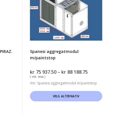
PIRAZ.
Spanesi aggregatmodul
m/paintstop
Prisområde:
kr
75 937.50
–
kr
88 188.75
kr75
( ink. mva )
937.50
Vnr: Spanesi aggregatmodul m/paintstop
til
Dette
kr88
VELG ALTERNATIV
188.75
produktet
har
flere
varianter.