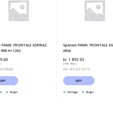
Z.
ASPIRAZ.
ARIA
2
i PANN. FRONTALE ASPIRAZ.
Spanesi PANN. FRONTALE AS
 996 H=1262
ARIA
9.60
kr
1 893.93
)
( ink. mva )
 50108283
Vnr: SPA 50116174
KJØP
KJØP
er
Bergen
Nettlager
Bergen