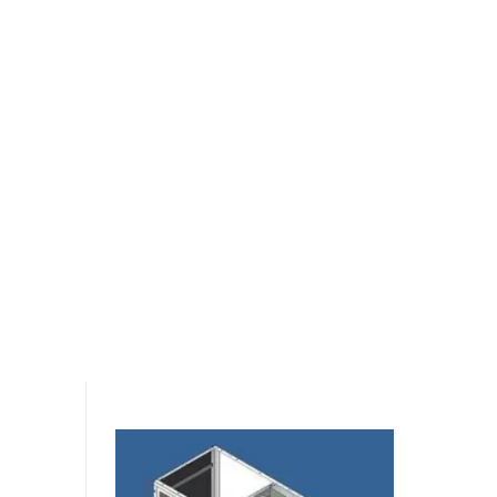
Spanesi
aggregatmodul
m/paintstop