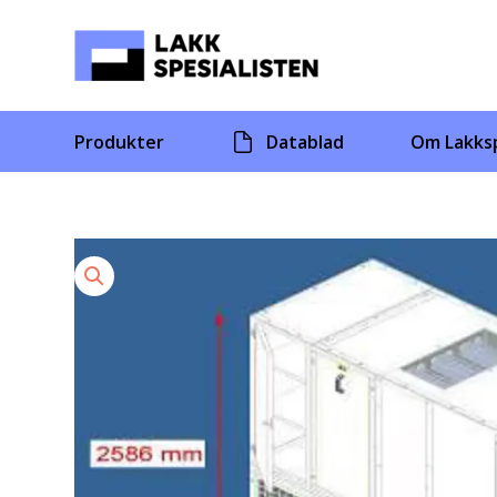
Skip
to
content
Produkter
Datablad
Om Lakksp