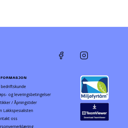
Alternativene
kan
velges
på
produktsiden
NFORMASJON
i bedriftskunde
øps- og leveringsbetingelser
tikker / Åpningstider
 Lakkspesialisten
ntakt oss
rsonvernerklæring