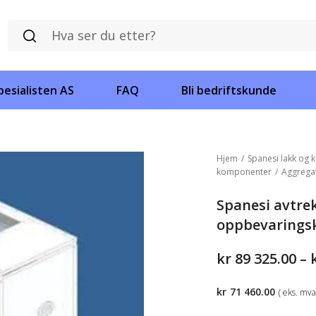
esialisten AS
FAQ
Bli bedriftskunde
Hjem
/
Spanesi lakk og k
komponenter
/
Aggrega
Spanesi avtre
oppbevarings
kr
89 325.00
–
kr
71 460.00
( eks. mva