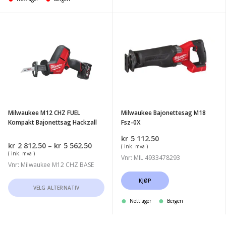
har
flere
Milwaukee
Milwaukee
varianter.
M12
Bajonettesag
Alternativene
CHZ
M18
kan
FUEL
Fsz-
velges
Kompakt
0X
på
Bajonettsag
produktsiden
Hackzall
Milwaukee M12 CHZ FUEL
Milwaukee Bajonettesag M18
Kompakt Bajonettsag Hackzall
Fsz-0X
kr
5 112.50
Prisområde:
kr
2 812.50
–
kr
5 562.50
( ink. mva )
kr2
( ink. mva )
Vnr: MIL 4933478293
812.50
Vnr: Milwaukee M12 CHZ BASE
til
kr5
KJØP
Dette
VELG ALTERNATIV
562.50
produktet
Nettlager
Bergen
har
flere