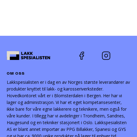
varianter.
Alternativene
kan
velges
på
produktsiden
OM OSS
Lakkspesialisten er i dag en av Norges største leverandører av
produkter knyttet til lakk- og karosseriverksteder.
Hovedkontoret vårt er i Blomsterdalen i Bergen. Her har vi
lager og administrasjon. Vi har et eget kompetansesenter,
ikke bare for våre egne lakkerere og teknikere, men også for
våre kunder. I tillegg har vi avdelinger i Trondheim, Sandnes,
Haugesund og en tekniker stasjonert i Oslo. Lakkspesialisten
AS er blant annet importør av PPG Billakker, Spanesi og GYS
og vi har ca. 9000 unike produkter på lager til enhver tid.