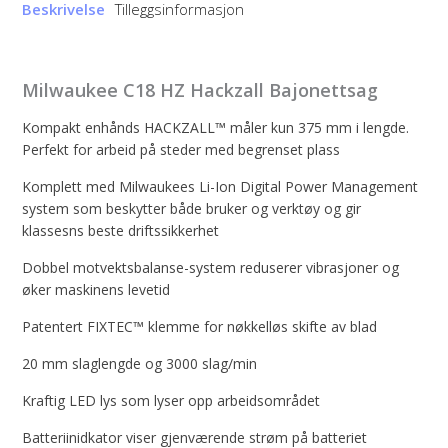
antall
Beskrivelse
Tilleggsinformasjon
Milwaukee C18 HZ Hackzall Bajonettsag
Kompakt enhånds HACKZALL™ måler kun 375 mm i lengde.
Perfekt for arbeid på steder med begrenset plass
Komplett med Milwaukees Li-Ion Digital Power Management
system som beskytter både bruker og verktøy og gir
klassesns beste driftssikkerhet
Dobbel motvektsbalanse-system reduserer vibrasjoner og
øker maskinens levetid
Patentert FIXTEC™ klemme for nøkkelløs skifte av blad
20 mm slaglengde og 3000 slag/min
Kraftig LED lys som lyser opp arbeidsområdet
Batteriinidkator viser gjenværende strøm på batteriet