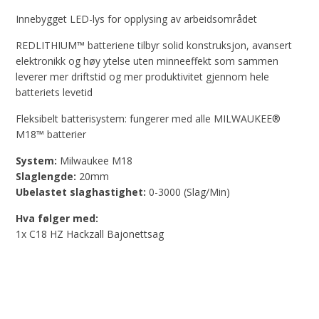
Innebygget LED-lys for opplysing av arbeidsområdet
REDLITHIUM™ batteriene tilbyr solid konstruksjon, avansert
elektronikk og høy ytelse uten minneeffekt som sammen
leverer mer driftstid og mer produktivitet gjennom hele
batteriets levetid
Fleksibelt batterisystem: fungerer med alle MILWAUKEE®
M18™ batterier
System:
Milwaukee M18
Slaglengde:
20mm
Ubelastet slaghastighet:
0-3000 (Slag/Min)
Hva følger med:
1x C18 HZ Hackzall Bajonettsag