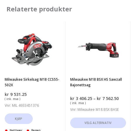
Relaterte produkter
Milwaukee
Milwaukee
Sirkelsag
M18
M18
BSX
CCS55-
HS
502X
Sawzall
Bajonettsag
Milwaukee Sirkelsag M18 CCS55-
Milwaukee M18 BSX HS Sawzall
502X
Bajonettsag
kr
9 531.25
Priso
kr
3 406.25
–
kr
7 562.50
( ink. mva )
kr3
( ink. mva )
Vnr: MIL 4933451376
406.2
Vnr: Milwaukee M18 BSX BASE
til
kr7
KJØP
Dette
VELG ALTERNATIV
562.5
produktet
Nettlager
Bergen