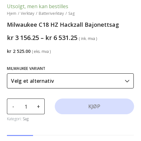
Utsolgt, men kan bestilles
Hjem
/
Verktøy
/
Batteriverktøy
/
Sag
Milwaukee C18 HZ Hackzall Bajonettsag
Prisområde:
kr
3 156.25
–
kr
6 531.25
( ink. mva )
kr3
156.25
kr
2 525.00
( eks. mva )
til
kr6
531.25
MILWAUKEE VARIANT
Milwaukee
-
+
KJØP
C18
HZ
Kategori:
Sag
Hackzall
Bajonettsag