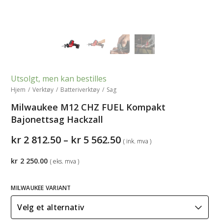
Utsolgt, men kan bestilles
Hjem
/
Verktøy
/
Batteriverktøy
/
Sag
Milwaukee M12 CHZ FUEL Kompakt
Bajonettsag Hackzall
Prisområde:
kr
2 812.50
–
kr
5 562.50
( ink. mva )
kr2
812.50
kr
2 250.00
( eks. mva )
til
kr5
562.50
MILWAUKEE VARIANT