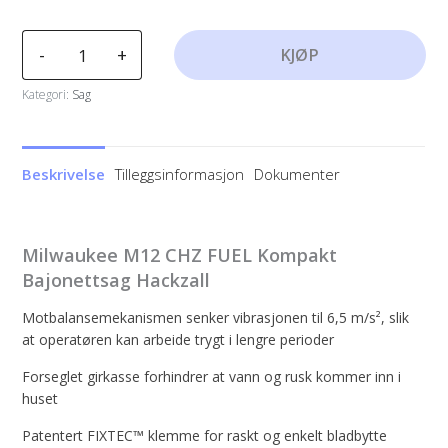
Milwaukee
-
+
KJØP
M12
CHZ
Kategori:
Sag
FUEL
Kompakt
Bajonettsag
Beskrivelse
Tilleggsinformasjon
Dokumenter
Hackzall
antall
Milwaukee M12 CHZ FUEL Kompakt
Bajonettsag Hackzall
Motbalansemekanismen senker vibrasjonen til 6,5 m/s², slik
at operatøren kan arbeide trygt i lengre perioder
Forseglet girkasse forhindrer at vann og rusk kommer inn i
huset
Patentert FIXTEC™ klemme for raskt og enkelt bladbytte