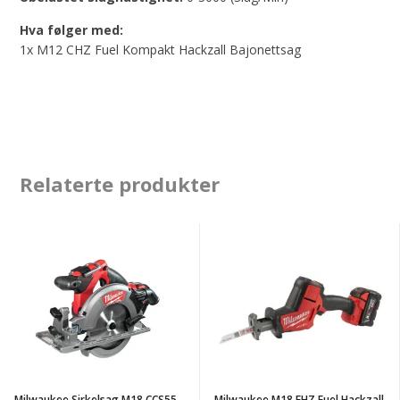
Hva følger med:
1x M12 CHZ Fuel Kompakt Hackzall Bajonettsag
Relaterte produkter
Milwaukee
Milwaukee
Sirkelsag
M18
M18
FHZ
CCS55-
Fuel
502X
Hackzall
Bajonettsag
Milwaukee Sirkelsag M18 CCS55-
Milwaukee M18 FHZ Fuel Hackzall