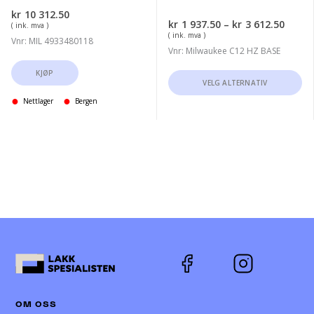
kr
10 312.50
Priso
kr
1 937.50
–
kr
3 612.50
( ink. mva )
kr1
( ink. mva )
Vnr: MIL 4933480118
937.5
Vnr: Milwaukee C12 HZ BASE
til
kr3
KJØP
Dette
VELG ALTERNATIV
612.5
produktet
Nettlager
Bergen
har
flere
varianter.
Alternativene
kan
velges
på
produktsiden
OM OSS