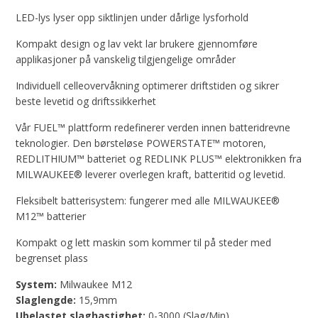
LED-lys lyser opp siktlinjen under dårlige lysforhold
Kompakt design og lav vekt lar brukere gjennomføre
applikasjoner på vanskelig tilgjengelige områder
Individuell celleovervåkning optimerer driftstiden og sikrer
beste levetid og driftssikkerhet
Vår FUEL™ plattform redefinerer verden innen batteridrevne
teknologier. Den børsteløse POWERSTATE™ motoren,
REDLITHIUM™ batteriet og REDLINK PLUS™ elektronikken fra
MILWAUKEE® leverer overlegen kraft, batteritid og levetid.
Fleksibelt batterisystem: fungerer med alle MILWAUKEE®
M12™ batterier
Kompakt og lett maskin som kommer til på steder med
begrenset plass
System:
Milwaukee M12
Slaglengde:
15,9mm
Ubelastet slaghastighet:
0-3000 (Slag/Min)