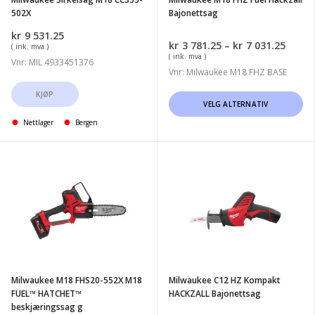
502X
Bajonettsag
kr
9 531.25
Priso
kr
3 781.25
–
kr
7 031.25
( ink. mva )
kr3
( ink. mva )
Vnr: MIL 4933451376
781.2
Vnr: Milwaukee M18 FHZ BASE
til
kr7
KJØP
Dette
VELG ALTERNATIV
031.2
produktet
Nettlager
Bergen
har
flere
Milwaukee
Milwaukee
varianter.
M18
C12
Alternativene
FHS20-
HZ
kan
552X
Kompakt
velges
M18
HACKZALL
på
FUEL™
Bajonettsag
produktsiden
HATCHET™
Milwaukee M18 FHS20-552X M18
Milwaukee C12 HZ Kompakt
beskjæringssag
FUEL™ HATCHET™
HACKZALL Bajonettsag
g
beskjæringssag g