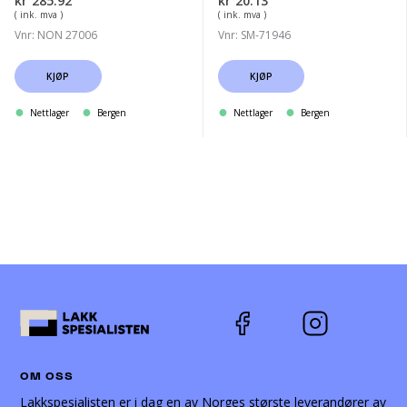
kr
285.92
kr
20.13
( ink. mva )
( ink. mva )
Vnr: NON 27006
Vnr: SM-71946
KJØP
KJØP
Nettlager
Bergen
Nettlager
Bergen
OM OSS
Lakkspesialisten er i dag en av Norges største leverandører av