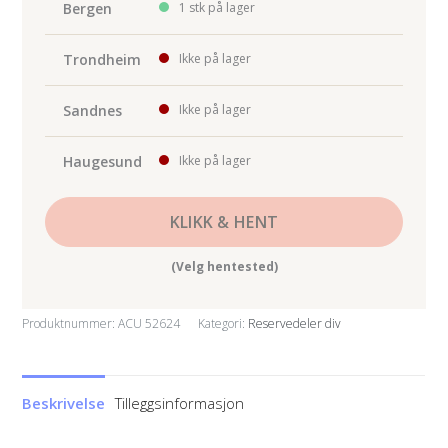
3011Y
Bergen
1 stk på lager
beskyttelsesring
antall
Trondheim
Ikke på lager
Sandnes
Ikke på lager
Haugesund
Ikke på lager
KLIKK & HENT
(Velg hentested)
Produktnummer:
ACU 52624
Kategori:
Reservedeler div
Beskrivelse
Tilleggsinformasjon