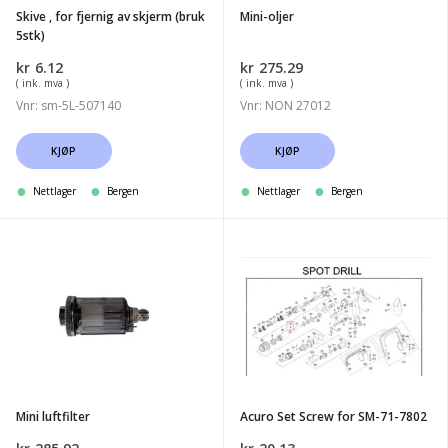
(bruk
Skive , for fjernig av skjerm (bruk
Mini-oljer
5stk)
5stk)
kr
6.12
kr
275.29
( ink. mva )
( ink. mva )
Vnr: sm-5L-507140
Vnr: NON 27012
KJØP
KJØP
Nettlager
Bergen
Nettlager
Bergen
Mini
Acuro
luftfilter
Set
Screw
for
SM-
71-
7802
Mini luftfilter
Acuro Set Screw for SM-71-7802