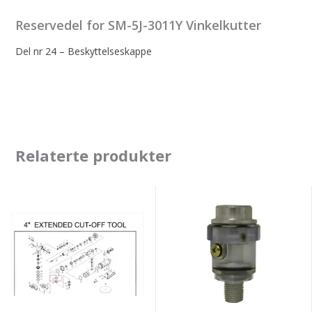
Reservedel for SM-5J-3011Y Vinkelkutter
Del nr 24 – Beskyttelseskappe
Relaterte produkter
Skive
Mini-
,
oljer
for
fjernig
av
skjerm