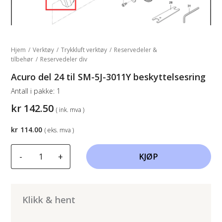
Hjem
/
Verktøy
/
Trykkluft verktøy
/
Reservedeler &
tilbehør
/
Reservedeler div
Acuro del 24 til SM-5J-3011Y beskyttelsesring
Antall i pakke:
1
kr
142.50
( ink. mva )
kr
114.00
( eks. mva )
Acuro
-
+
KJØP
del
24
til
SM-
Klikk & hent
5J-