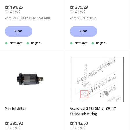
5200)
kr
191.25
kr
275.29
( ink. mva )
( ink. mva )
Vnr: SM-5J-842304-11S-LAKK
Vnr: NON 27012
KJØP
KJØP
Nettlager
Bergen
Nettlager
Bergen
Mini
Acuro
luftfilter
del
24
til
SM-
5J-
3011Y
Mini luftfilter
Acuro del 24 til SM-5J-3011Y
beskyttelsesring
beskyttelsesring
kr
285.92
kr
142.50
( ink. mva )
( ink. mva )