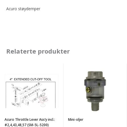
Acuro støydemper
Relaterte produkter
Acuro
Mini-
Throttle
oljer
Lever
Ass'y
incl.:
#2,4,43,48,57
(SM-
Acuro Throttle Lever Ass’y incl.:
Mini-oljer
5L-
#2,4,43,48,57 (SM-5L-5200)