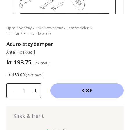
Hjem
/
Verktøy
/
Trykkluft verktøy
/
Reservedeler &
tilbehør
/
Reservedeler div
Acuro støydemper
Antall i pakke:
1
kr
198.75
( ink. mva )
kr
159.00
( eks. mva )
Acuro
-
+
KJØP
støydemper
antall
Klikk & hent