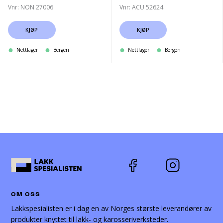
Vnr: NON 27006
Vnr: ACU 52624
KJØP
KJØP
Nettlager
Bergen
Nettlager
Bergen
OM OSS
Lakkspesialisten er i dag en av Norges største leverandører av
produkter knyttet til lakk- og karosseriverksteder.