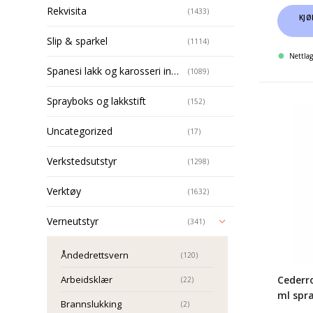
Rekvisita
(1433)
KJØ
Slip & sparkel
(1114)
Nettlag
Spanesi lakk og karosseri installasjoner
(1089)
Sprayboks og lakkstift
(152)
Cederr
Burn
Uncategorized
(17)
Gel
Verkstedsutstyr
100
(1298)
ml
Verktøy
(1632)
spray
Verneutstyr
(341)
Åndedrettsvern
(120)
Cederr
Arbeidsklær
(22)
ml spr
Brannslukking
(2)