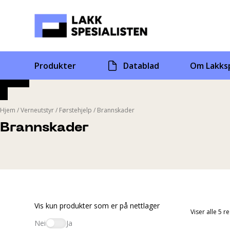
Skip
to
content
Produkter
Datablad
Om Lakksp
Hjem
/
Verneutstyr
/
Førstehjelp
/
Brannskader
Brannskader
Vis kun produkter som er på nettlager
Viser alle 5 r
Nei
Ja