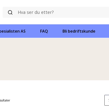
esialisten AS
FAQ
Bli bedriftskunde
esultater