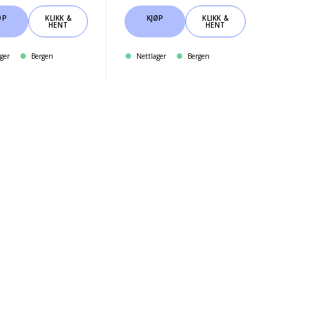
ØP
KLIKK &
KJØP
KLIKK &
HENT
HENT
ger
Bergen
Nettlager
Bergen