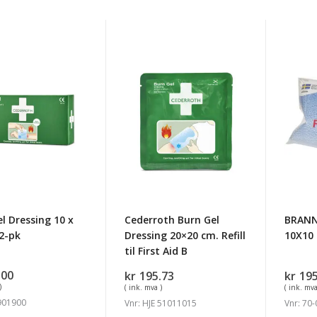
Cederroth
BRAN
Burn
10X10
ng
Gel
94374
Dressing
20x20
cm.
Refill
til
First
Aid
l Dressing 10 x
Cederroth Burn Gel
BRAN
B
 2-pk
Dressing 20×20 cm. Refill
10X10
til First Aid B
.00
kr
195.73
kr
195
)
( ink. mva )
( ink. mva
 901900
Vnr: HJE 51011015
Vnr: 70