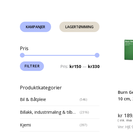
Burn
KAMPANJER
LAGERTØMMING
Gel
Dressi
10
Pris
x
10
cm,
Min.
Makspris
FILTRER
Pris:
kr150
—
kr330
2-
pris
pk
Produktkategorier
Burn Ge
10 cm,
Bil & Båtpleie
(546)
Billakk, industrimaling & tilbehør
(2316)
kr
189
( ink. mva 
Kjemi
(397)
Vnr: HJE