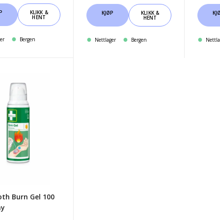
P
KLIKK &
KJØP
KLIKK &
KJ
HENT
HENT
er
Bergen
Nettlager
Bergen
Nettla
oth
oth Burn Gel 100
ay