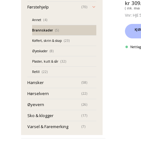
kr
309
Førstehjelp
(70)
( ink. mva 
Vnr: HJE
Annet
(4)
KJØ
Brannskader
(5)
Koffert, skrin & skap
(23)
Nettlag
Øyeskader
(8)
Plaster, kutt & sår
(32)
Refill
(22)
Hansker
(58)
Hørselvern
(22)
Øyevern
(26)
Sko & klogger
(17)
Varsel & Faremerking
(7)