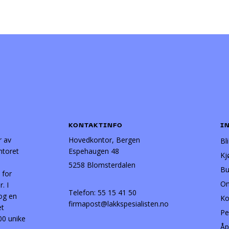
KONTAKTINFO
I
r av
Hovedkontor, Bergen
Bl
ntoret
Espehaugen 48
Kj
5258 Blomsterdalen
Bu
 for
Om
. I
Telefon:
55 15 41 50
 og en
Ko
firmapost@lakkspesialisten.no
et
Pe
00 unike
Åp