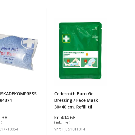
NSKADEKOMPRESS
Cederroth
Burn
Gel
Dressing
/
Face
Mask
30x40
cm.
Refill
NSKADEKOMPRESS
Cederroth Burn Gel
til
 94374
Dressing / Face Mask
30×40 cm. Refill til
.38
kr
404.68
 )
( ink. mva )
-017710054
Vnr: HJE 51011014