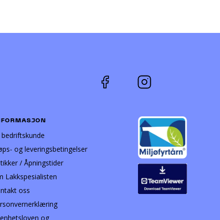
NFORMASJON
i bedriftskunde
øps- og leveringsbetingelser
tikker / Åpningstider
 Lakkspesialisten
ntakt oss
rsonvernerklæring
enhetsloven og