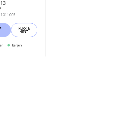
.13
)
 51011005
P
KLIKK &
HENT
er
Bergen