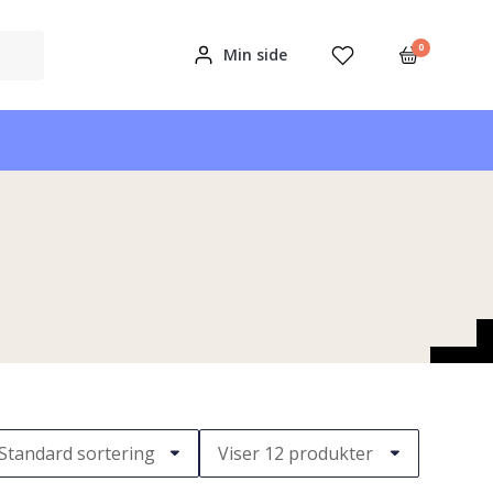
0
Min side