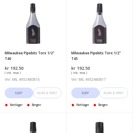
Milwaukee
Milwaukee
Pipebits
Pipebits
Torx
Torx
1/2''
1/2''
T40
T45
Milwaukee Pipebits Torx 1/2”
Milwaukee Pipebits Torx 1/2”
T40
T45
kr
192.50
kr
192.50
( ink. mva )
( ink. mva )
Vnr: MIL 4932480816
Vnr: MIL 4932480817
KJØP
KLIKK & HENT
KJØP
KLIKK & HENT
Nettlager
Bergen
Nettlager
Bergen
Milwaukee
Milwaukee
Pipebits
Pipebits