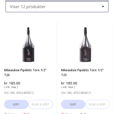
Milwaukee
Milwaukee
Pipebits
Pipebits
Torx
Torx
1/2''
1/2''
T20
T25
Milwaukee Pipebits Torx 1/2”
Milwaukee Pipebits Torx 1/2”
T20
T25
kr
185.00
kr
185.00
( ink. mva )
( ink. mva )
Vnr: MIL 4932480812
Vnr: MIL 4932480813
KJØP
KLIKK & HENT
KJØP
KLIKK & HENT