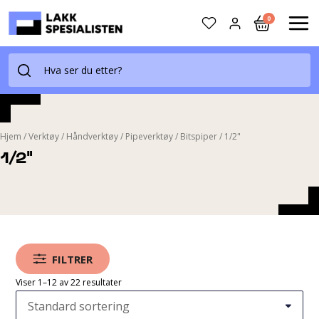
Skip
0
to
MAI
content
ME
Hjem
/
Verktøy
/
Håndverktøy
/
Pipeverktøy
/
Bitspiper
/
1/2"
1/2"
FILTRER
Viser 1–12 av 22 resultater