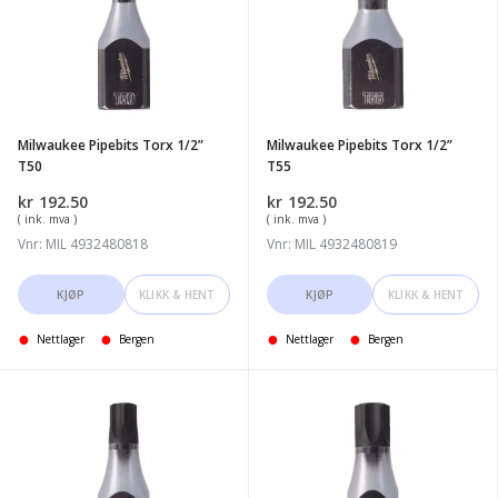
Torx
Torx
1/2''
1/2''
T50
T55
Milwaukee Pipebits Torx 1/2”
Milwaukee Pipebits Torx 1/2”
T50
T55
kr
192.50
kr
192.50
( ink. mva )
( ink. mva )
Vnr: MIL 4932480818
Vnr: MIL 4932480819
KJØP
KLIKK & HENT
KJØP
KLIKK & HENT
Nettlager
Bergen
Nettlager
Bergen
Milwaukee
Milwaukee
Pipebits
Pipebits
Torx
Torx
1/2''
1/2''