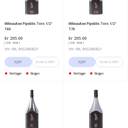
T60
T70
Milwaukee Pipebits Torx 1/2”
Milwaukee Pipebits Torx 1/2”
T60
T70
kr
205.00
kr
205.00
( ink. mva )
( ink. mva )
Vnr: MIL 4932480820
Vnr: MIL 4932480821
KJØP
KLIKK & HENT
KJØP
KLIKK & HENT
Nettlager
Bergen
Nettlager
Bergen
Milwaukee
Milwaukee
Pipebits
Pipebits
Hex
Hex
1/2''
1/2''
4mm
5mm