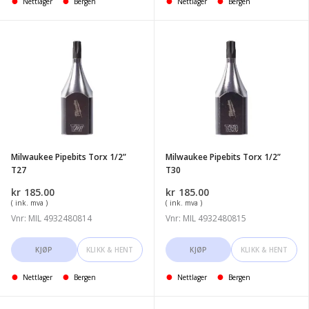
Nettlager
Bergen
Nettlager
Bergen
Milwaukee
Milwaukee
Pipebits
Pipebits
Torx
Torx
1/2''
1/2''
T27
T30
Milwaukee Pipebits Torx 1/2”
Milwaukee Pipebits Torx 1/2”
T27
T30
kr
185.00
kr
185.00
( ink. mva )
( ink. mva )
Vnr: MIL 4932480814
Vnr: MIL 4932480815
KJØP
KLIKK & HENT
KJØP
KLIKK & HENT
Nettlager
Bergen
Nettlager
Bergen