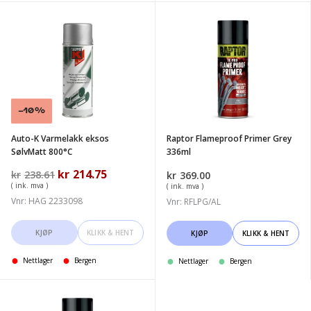
Auto-
Raptor
K
Flameproof
Varmelakk
Primer
eksos
Grey
SølvMatt
336ml
800°C
Salg!
-10%
Auto-K Varmelakk eksos
Raptor Flameproof Primer Grey
SølvMatt 800°C
336ml
Opprinnelig
kr
214.75
Nåværende
kr
238.61
kr
369.00
pris
pris
( ink. mva )
( ink. mva )
var:
er:
Vnr: HAG 2233098
Vnr: RFLPG/AL
kr238.61.
kr214.75.
KJØP
KLIKK & HENT
KJØP
KLIKK & HENT
Nettlager
Bergen
Nettlager
Bergen
Raptor