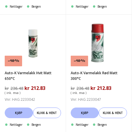
Nettlager
Bergen
Nettlager
Bergen
Auto-
Auto-
K
K
Varmelakk
Varmelakk
Hvit
Rød
Matt
Matt
650°C
300°C
Salg!
-10%
Salg!
-10%
Auto-K Varmelakk Hvit Matt
Auto-K Varmelakk Rød Matt
650°C
300°C
Opprinnelig
kr
212.83
Nåværende
Opprinnelig
kr
212.83
Nåværen
kr
236.48
kr
236.48
pris
pris
pris
pris
( ink. mva )
( ink. mva )
var:
er:
var:
er:
Vnr: HAG 2233042
Vnr: HAG 2233047
kr236.48.
kr212.83.
kr236.48.
kr212.83.
KJØP
KLIKK & HENT
KJØP
KLIKK & HENT
Nettlager
Bergen
Nettlager
Bergen