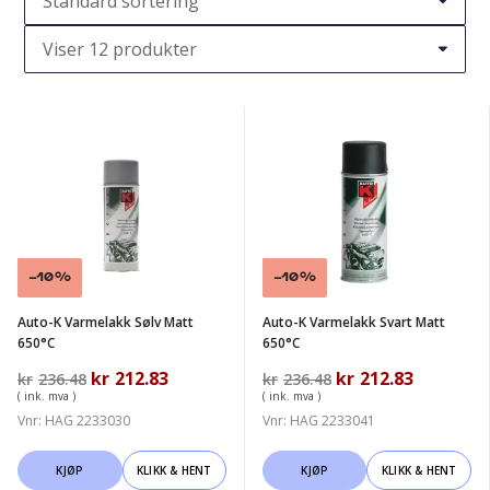
Auto-
Auto-
K
K
Varmelakk
Varmelakk
Sølv
Svart
Matt
Matt
650°C
650°C
Salg!
-10%
Salg!
-10%
Auto-K Varmelakk Sølv Matt
Auto-K Varmelakk Svart Matt
650°C
650°C
Opprinnelig
kr
212.83
Nåværende
Opprinnelig
kr
212.83
Nåværen
kr
236.48
kr
236.48
pris
pris
pris
pris
( ink. mva )
( ink. mva )
var:
er:
var:
er:
Vnr: HAG 2233030
Vnr: HAG 2233041
kr236.48.
kr212.83.
kr236.48.
kr212.83.
KJØP
KLIKK & HENT
KJØP
KLIKK & HENT