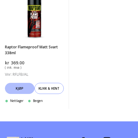
Flameproof
Matt
Svart
338ml
Raptor Flameproof Matt Svart
338ml
kr
369.00
( ink. mva )
Vnr: RFLFB/AL
KJØP
KLIKK & HENT
Nettlager
Bergen