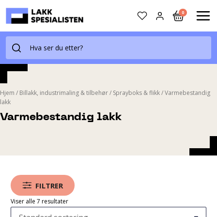
Skip
0
to
MAI
content
ME
Hjem
/
Billakk, industrimaling & tilbehør
/
Sprayboks & flikk
/
Varmebestandig
lakk
Varmebestandig lakk
FILTRER
Viser alle 7 resultater