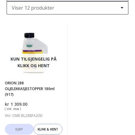
ORION
288
OLJELEKKASJESTOPPER
180ml
KUN TILGJENGELIG PÅ
(917)
KLIKK OG HENT
ORION 288
OLJELEKKASJESTOPPER 180ml
(917)
kr
1 309.00
( ink. mva )
Vnr: OME BL288FA200
KJØP
KLIKK & HENT