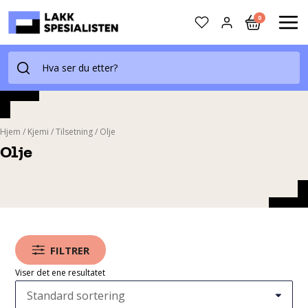
Skip
0
to
MAI
content
ME
Hjem
/
Kjemi
/
Tilsetning
/
Olje
Olje
FILTRER
Viser det ene resultatet