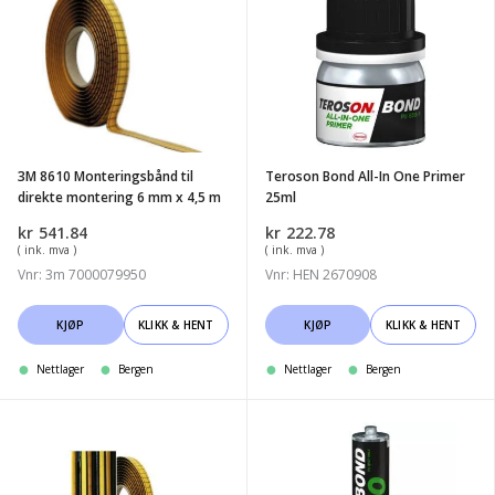
8610
Bond
Monteringsbånd
All-
til
In
direkte
One
montering
Primer
6
25ml
3M 8610 Monteringsbånd til
Teroson Bond All-In One Primer
mm
direkte montering 6 mm x 4,5 m
25ml
x
kr
541.84
kr
222.78
4,5
( ink. mva )
( ink. mva )
m
Vnr: 3m 7000079950
Vnr: HEN 2670908
KJØP
KLIKK & HENT
KJØP
KLIKK & HENT
Nettlager
Bergen
Nettlager
Bergen
3M
Teroson
8611
BOND
Monteringsbånd
60