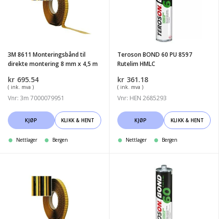
til
PU
direkte
8597
montering
Rutelim
8
HMLC
3M 8611 Monteringsbånd til
Teroson BOND 60 PU 8597
mm
direkte montering 8 mm x 4,5 m
Rutelim HMLC
x
kr
695.54
kr
361.18
4,5
( ink. mva )
( ink. mva )
m
Vnr: 3m 7000079951
Vnr: HEN 2685293
KJØP
KLIKK & HENT
KJØP
KLIKK & HENT
Nettlager
Bergen
Nettlager
Bergen
3M
Teroson
8612
BOND
Monteringsbånd
60
til
PU
direkte
9097