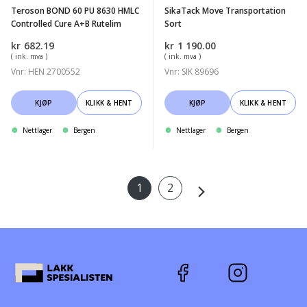
Teroson BOND 60 PU 8630 HMLC
SikaTack Move Transportation
Cure
Controlled Cure A+B Rutelim
Sort
A+B
kr
682.19
kr
1 190.00
Rutelim
( ink. mva )
( ink. mva )
Vnr: HEN 2700552
Vnr: SIK 89696
KJØP
KLIKK & HENT
KJØP
KLIKK & HENT
Nettlager
Bergen
Nettlager
Bergen
1
2