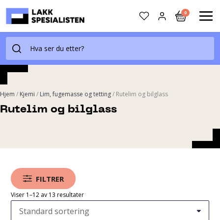
Skip
0
to
MAI
content
ME
Hjem
/
Kjemi
/
Lim, fugemasse og tetting
/
Rutelim og bilglass
Rutelim og bilglass
FILTRER
Viser 1–12 av 13 resultater