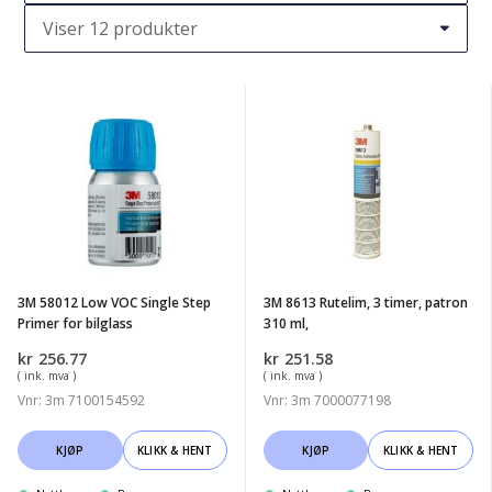
3M
3M
58012
8613
Low
Rutelim,
VOC
3
Single
timer,
Step
patron
Primer
310
3M 58012 Low VOC Single Step
3M 8613 Rutelim, 3 timer, patron
for
ml,
Primer for bilglass
310 ml,
bilglass
kr
256.77
kr
251.58
( ink. mva )
( ink. mva )
Vnr: 3m 7100154592
Vnr: 3m 7000077198
KJØP
KLIKK & HENT
KJØP
KLIKK & HENT