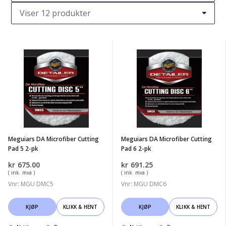
Meguiars
Meguiars
DA
DA
Microfiber
Microfiber
Cutting
Cutting
Pad
Pad
5
6
2-
2-
Meguiars DA Microfiber Cutting
Meguiars DA Microfiber Cutting
pk
pk
Pad 5 2-pk
Pad 6 2-pk
kr
675.00
kr
691.25
( ink. mva )
( ink. mva )
Vnr: MGU DMC5
Vnr: MGU DMC6
KJØP
KLIKK & HENT
KJØP
KLIKK & HENT