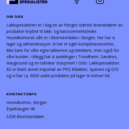
velges
velges
på
på
produktsiden
produktsiden
OM OSS
Lakkspesialisten er i dag en av Norges største leverandører av
produkter knyttet til lakk- og karosseriverksteder.
Hovedkontoret vårt er i Blomsterdalen i Bergen. Her har vi
lager og administrasjon. Vi har et eget kompetansesenter,
ikke bare for våre egne lakkerere og teknikere, men også for
våre kunder. I tillegg har vi avdelinger i Trondheim, Sandnes,
Haugesund og en tekniker stasjonert i Oslo. Lakkspesialisten
AS er blant annet importør av PPG Billakker, Spanesi og GYS
og vi har ca. 9000 unike produkter på lager til enhver tid.
KONTAKTINFO
Hovedkontor, Bergen
Espehaugen 48
5258 Blomsterdalen