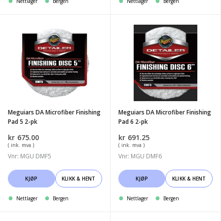
Nettlager
Bergen
Nettlager
Bergen
Meguiars
Meguiars
DA
DA
Microfiber
Microfiber
Finishing
Finishing
Pad
Pad
5
6
2-
2-
Meguiars DA Microfiber Finishing
Meguiars DA Microfiber Finishing
pk
pk
Pad 5 2-pk
Pad 6 2-pk
kr
675.00
kr
691.25
( ink. mva )
( ink. mva )
Vnr: MGU DMF5
Vnr: MGU DMF6
KJØP
KLIKK & HENT
KJØP
KLIKK & HENT
Nettlager
Bergen
Nettlager
Bergen