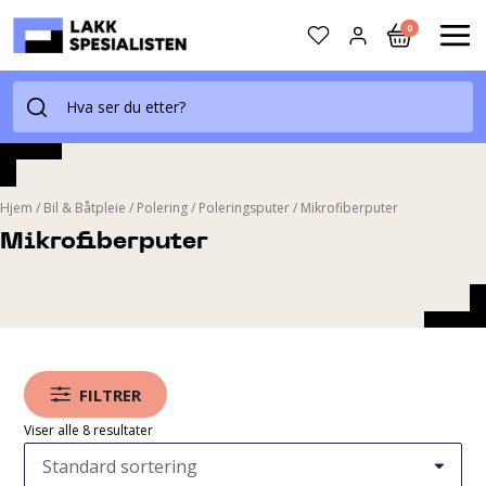
Skip
0
to
MAI
content
ME
Hjem
/
Bil & Båtpleie
/
Polering
/
Poleringsputer
/
Mikrofiberputer
Mikrofiberputer
FILTRER
Viser alle 8 resultater