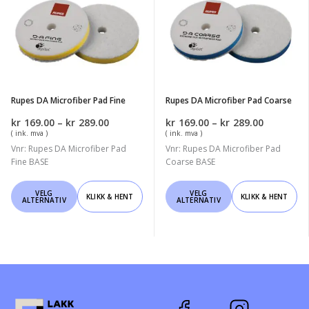
Alternativene
Alternativene
DA
DA
kan
kan
Microfiber
Microfiber
velges
velges
Pad
Pad
på
på
Fine
Coarse
produktsiden
produktsiden
Rupes DA Microfiber Pad Fine
Rupes DA Microfiber Pad Coarse
Prisområde:
Prisområ
kr
169.00
–
kr
289.00
kr
169.00
–
kr
289.00
kr169.00
kr169.00
( ink. mva )
( ink. mva )
til
til
Vnr: Rupes DA Microfiber Pad
Vnr: Rupes DA Microfiber Pad
kr289.00
kr289.00
Fine BASE
Coarse BASE
Dette
Dette
VELG
VELG
KLIKK & HENT
KLIKK & HENT
ALTERNATIV
ALTERNATIV
produktet
produktet
har
har
flere
flere
varianter.
varianter.
Alternativene
Alternativene
kan
kan