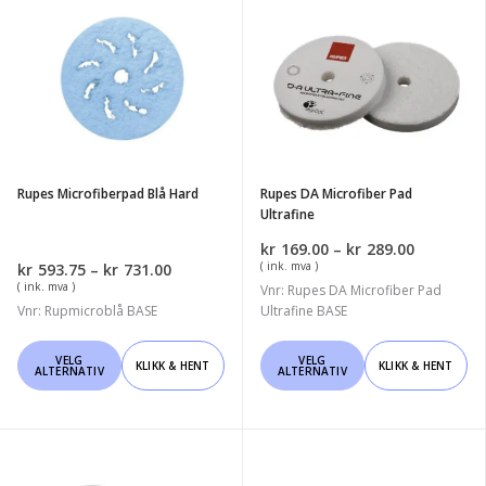
Rupes
Rupes
Microfiberpad
DA
Blå
Microfiber
Hard
Pad
Ultrafine
Rupes Microfiberpad Blå Hard
Rupes DA Microfiber Pad
Ultrafine
Prisområ
kr
169.00
–
kr
289.00
kr169.00
Prisområde:
( ink. mva )
kr
593.75
–
kr
731.00
til
kr593.75
( ink. mva )
Vnr: Rupes DA Microfiber Pad
kr289.00
til
Vnr: Rupmicroblå BASE
Ultrafine BASE
kr731.00
Dette
Dette
VELG
VELG
KLIKK & HENT
KLIKK & HENT
ALTERNATIV
ALTERNATIV
produktet
produktet
har
har
flere
flere
varianter.
varianter.
Rupes
Rupes