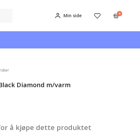
0
Min side
nsker
 Black Diamond m/varm
for å kjøpe dette produktet