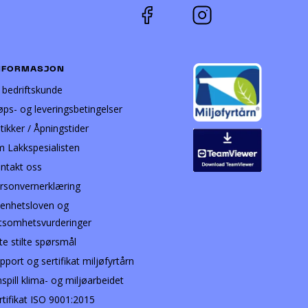
NFORMASJON
i bedriftskunde
øps- og leveringsbetingelser
tikker / Åpningstider
 Lakkspesialisten
ntakt oss
rsonvernerklæring
enhetsloven og
tsomhetsvurderinger
te stilte spørsmål
pport og sertifikat miljøfyrtårn
nspill klima- og miljøarbeidet
rtifikat ISO 9001:2015