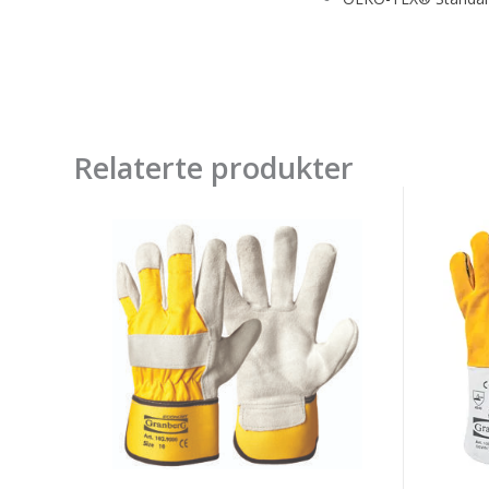
Relaterte produkter
Hanske
Hanske
,oksespalt
Okseh
Halvf.
Helfor
str
10