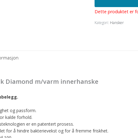
Dette produktet er fo
Kategori:
Hansker
formasjon
ck Diamond m/varm innerhanske
mbelegg.
ghet og passform.
or kalde forhold.
steknologien er en patentert prosess.
et for å hindre bakterievekst og for å fremme friskhet.
d 100.