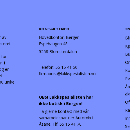
KONTAKTINFO
I
r av
Hovedkontor, Bergen
Bl
ntoret
Espehaugen 48
Kj
5258 Blomsterdalen
Bu
 for
Om
. I
Telefon:
55 15 41 50
 og en
Ko
firmapost@lakkspesialisten.no
et
Pe
00 unike
Åp
ak
OBS! Lakkspesialisten har
Of
ikke butikk i Bergen!
Ra
Ta gjerne kontakt med vår
samarbeidspartner Automix i
In
Åsane. Tlf. 55 15 41 70.
Se