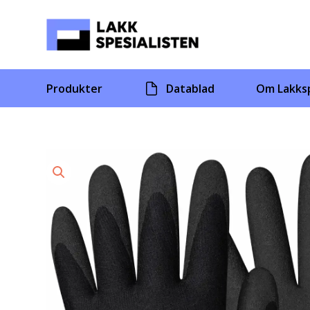
Skip
to
content
Produkter
Datablad
Om Lakksp