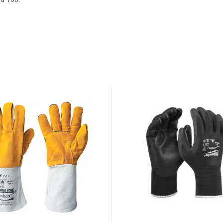
,sveise
Milwaukee
ud
Monteringshansker
et
PU-
10/XL
-
12-
pk