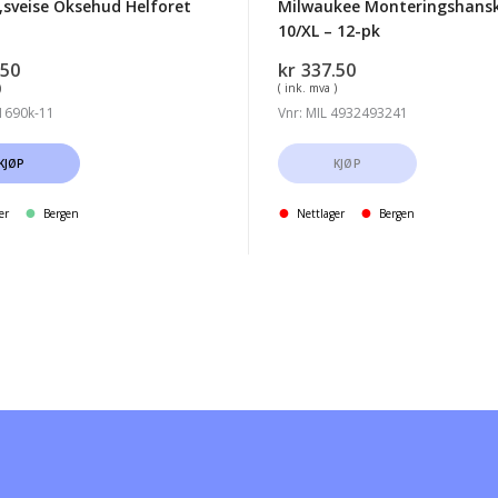
sveise Oksehud Helforet
Milwaukee Monteringshansk
10/XL – 12-pk
.50
kr
337.50
)
( ink. mva )
.1690k-11
Vnr: MIL 4932493241
KJØP
KJØP
er
Bergen
Nettlager
Bergen