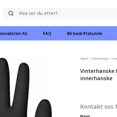
esialisten AS
FAQ
Bli bedriftskunde
Hjem
/
Verneutstyr
/
Ha
Vinterhanske
innerhanske
Kontakt oss 
Navn