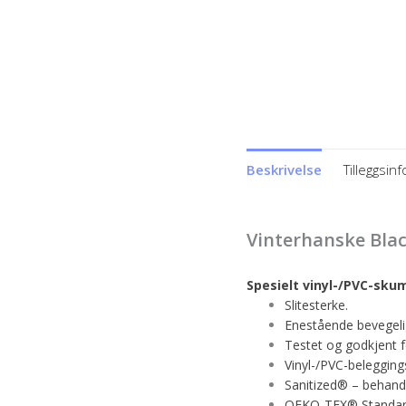
Beskrivelse
Tilleggsin
Vinterhanske Bla
Spesielt vinyl-/PVC-sku
Slitesterke.
Enestående bevegeli
Testet og godkjent f
Vinyl-/PVC-belegging
Sanitized® – behandl
OEKO-TEX® Standar