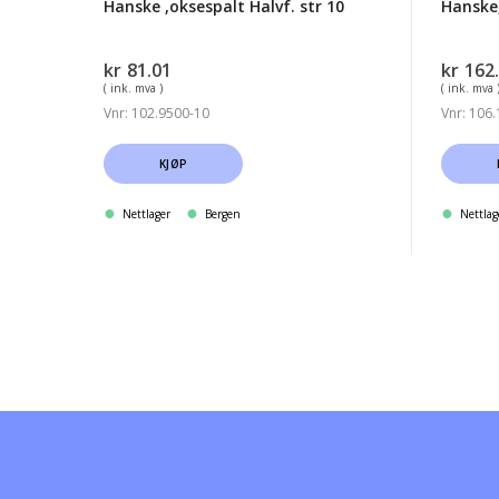
Hanske ,oksespalt Halvf. str 10
Hanske,
kr
81.01
kr
162
( ink. mva )
( ink. mva 
Vnr: 102.9500-10
Vnr: 106
KJØP
Nettlager
Bergen
Nettlag