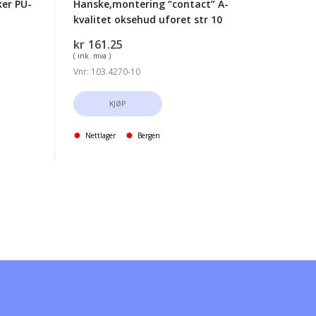
er PU-
Hanske,montering “contact” A-
kvalitet oksehud uforet str 10
kr
161.25
( ink. mva )
Vnr: 103.4270-10
KJØP
Nettlager
Bergen