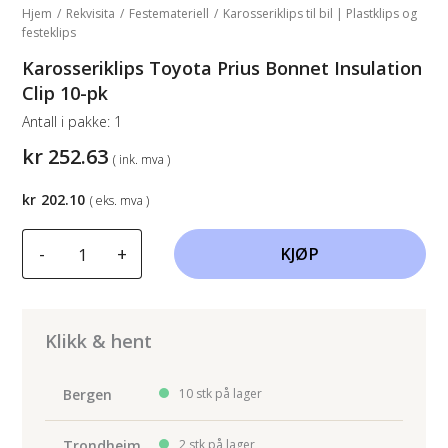
Hjem
/
Rekvisita
/
Festemateriell
/
Karosseriklips til bil | Plastklips og
festeklips
Karosseriklips Toyota Prius Bonnet Insulation
Clip 10-pk
Antall i pakke:
1
kr
252.63
( ink. mva )
kr
202.10
( eks. mva )
Karosseriklips
-
+
KJØP
Toyota
Prius
Bonnet
Insulation
Klikk & hent
Clip
10-
Bergen
10 stk på lager
pk
antall
Trondheim
2 stk på lager