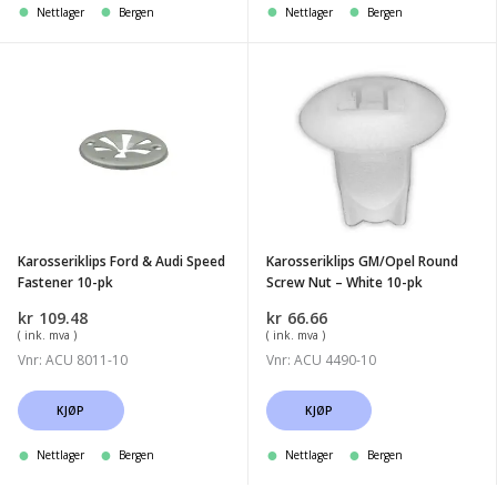
Nettlager
Bergen
Nettlager
Bergen
Karosseriklips
Karosseriklips
Ford
GM/Opel
&
Round
Audi
Screw
Speed
Nut
Fastener
-
10-
White
Karosseriklips Ford & Audi Speed
Karosseriklips GM/Opel Round
pk
10-
Fastener 10-pk
Screw Nut – White 10-pk
pk
kr
109.48
kr
66.66
( ink. mva )
( ink. mva )
Vnr: ACU 8011-10
Vnr: ACU 4490-10
KJØP
KJØP
Nettlager
Bergen
Nettlager
Bergen