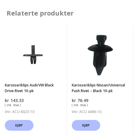
Relaterte produkter
Karosseriklips
Karosseriklips
Audi/VW
Nissan/Universal
Black
Push
Drive
Rivet
Rivet
-
10-
Black
pk
10-
Karosseriklips Audi/VW Black
Karosseriklips Nissan/Universal
pk
Drive Rivet 10-pk
Push Rivet – Black 10-pk
kr
143.33
kr
76.49
( ink. mva )
( ink. mva )
Vnr: ACU 8023-10
Vnr: ACU 4496-10
KJØP
KJØP