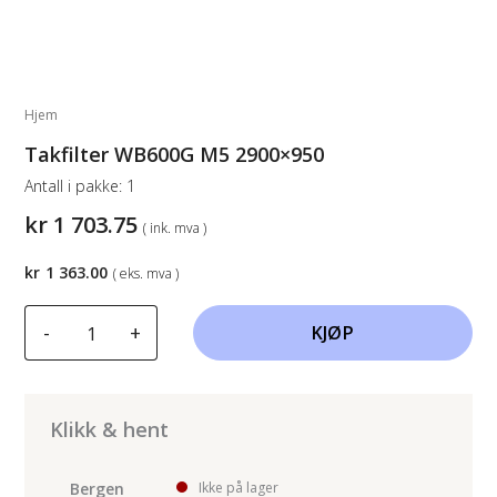
Hjem
Takfilter WB600G M5 2900×950
Antall i pakke:
1
kr
1 703.75
( ink. mva )
kr
1 363.00
( eks. mva )
Takfilter
-
+
KJØP
WB600G
M5
2900x950
antall
Klikk & hent
Bergen
Ikke på lager