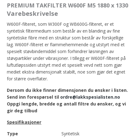
PREMIUM TAKFILTER W600F M5 1880 x 1330
Varebeskrivelse
W600F-filteret, som W300F og WB600G-filteret, er et
syntetisk filtermedium som består av en blanding av fine
syntetiske fibre med en struktur som består av forskjellige
lag. W600F-filteret er flammehemmende og utstyrt med et
spesielt støvbindemiddel som forhindrer løsningen av
støvpartikler under vibrasjoner. I tillegg er W600F-filteret på
luftutløpssiden utstyrt med et spesielt vevd nett som gjør
mediet ekstra dimensjonalt stabilt, noe som gjør det egnet
for større overflater.
Dersom du ikke finner dimensjonen du ønsker i listen.
Send inn forespørsel til
ordre@
lakkspesialisten.no
Oppgi lengde, bredde og antall filtre du ønsker, og vi
gir deg tilbud
Spesifikasjoner
Type
Syntetisk