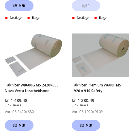
LES MER
KJØP
Nettlager
Bergen
Nettlager
Bergen
Takfilter
Takfilter
WB600G
Premium
M5
W600F
2420x680
M5
Nova
1920
Verta
x
forarbeidsone
910
Takfilter WB600G M5 2420×680
Takfilter Premium W600F M5
Safety
Nova Verta forarbeidsone
1920 x 910 Safety
kr
1 489.48
kr
1 380.49
( ink. mva )
( ink. mva )
Vnr: 06.2420x680
Vnr: 06.1920x910P
LES MER
LES MER