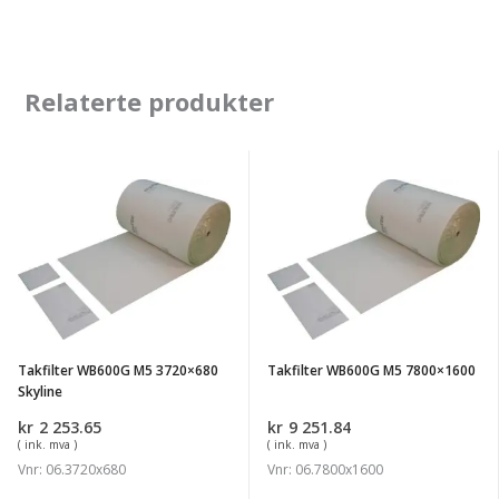
Relaterte produkter
Takfilter
Takfilter
WB600G
WB600G
M5
M5
3720x680
7800x1600
Skyline
Takfilter WB600G M5 3720×680
Takfilter WB600G M5 7800×1600
Skyline
kr
2 253.65
kr
9 251.84
( ink. mva )
( ink. mva )
Vnr: 06.3720x680
Vnr: 06.7800x1600