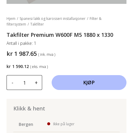
Hjem
/
Spanesi lakk og karosseri installasjoner
/
Filter &
filtersystem
/
Takfilter
Takfilter Premium W600F M5 1880 x 1330
Antall i pakke:
1
kr
1 987.65
( ink. mva )
kr
1 590.12
( eks. mva )
Takfilter
-
+
KJØP
Premium
W600F
M5
1880
Klikk & hent
x
1330
Bergen
Ikke på lager
antall