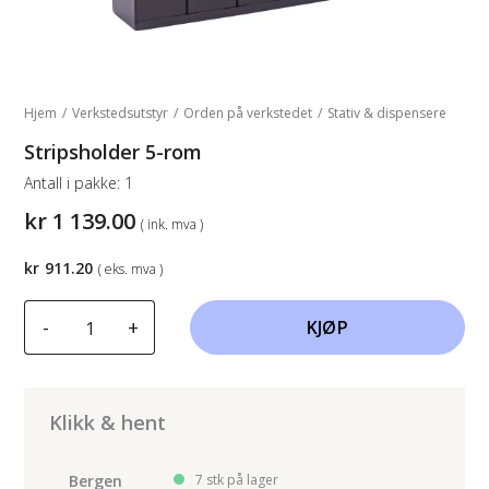
Hjem
/
Verkstedsutstyr
/
Orden på verkstedet
/
Stativ & dispensere
Stripsholder 5-rom
Antall i pakke:
1
kr
1 139.00
( ink. mva )
kr
911.20
( eks. mva )
Stripsholder
-
+
KJØP
5-
rom
antall
Klikk & hent
Bergen
7 stk på lager