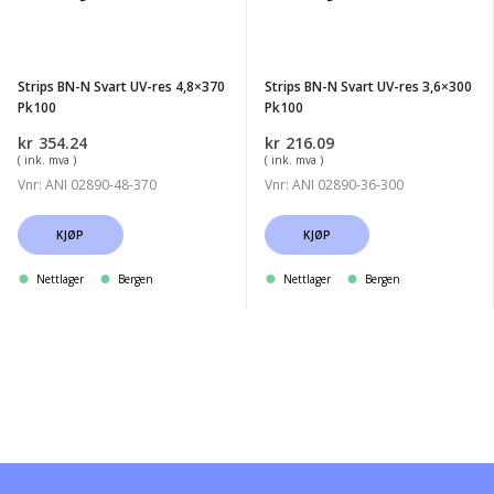
UV-
UV-
res
res
4,8x370
3,6x300
Strips BN-N Svart UV-res 4,8×370
Strips BN-N Svart UV-res 3,6×300
Pk100
Pk100
Pk100
Pk100
kr
354.24
kr
216.09
( ink. mva )
( ink. mva )
Vnr: ANI 02890-48-370
Vnr: ANI 02890-36-300
KJØP
KJØP
Nettlager
Bergen
Nettlager
Bergen