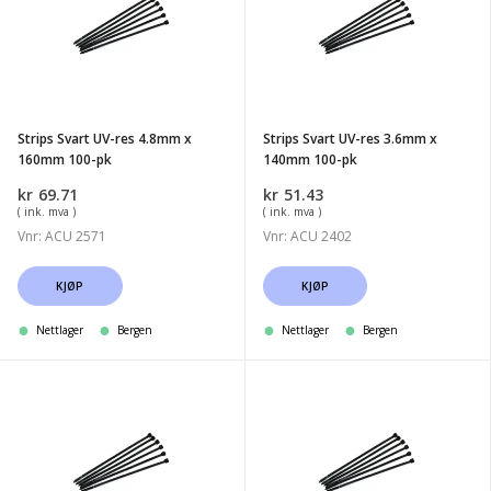
UV-
UV-
res
res
4.8mm
3.6mm
x
x
160mm
140mm
Strips Svart UV-res 4.8mm x
Strips Svart UV-res 3.6mm x
100-
100-
160mm 100-pk
140mm 100-pk
pk
pk
kr
69.71
kr
51.43
( ink. mva )
( ink. mva )
Vnr: ACU 2571
Vnr: ACU 2402
KJØP
KJØP
Nettlager
Bergen
Nettlager
Bergen
Strips
Strips
BN-
BN-
N
N
Svart
Svart