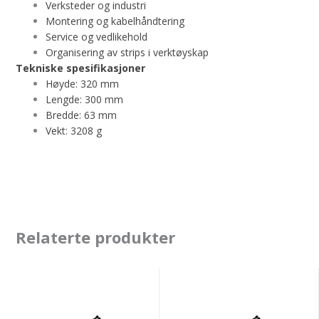
Verksteder og industri
Montering og kabelhåndtering
Service og vedlikehold
Organisering av strips i verktøyskap
Tekniske spesifikasjoner
Høyde: 320 mm
Lengde: 300 mm
Bredde: 63 mm
Vekt: 3208 g
Relaterte produkter
Strips
Strips
Svart
Svart