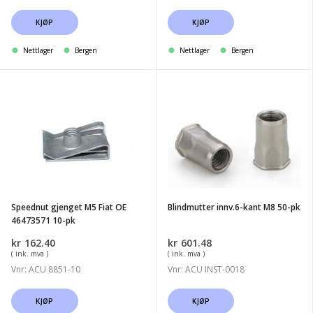
KJØP
KJØP
Nettlager
Bergen
Nettlager
Bergen
Speednut
Blindmutter
gjenget
innv.6-
M5
kant
Fiat
M8
OE
50-
46473571
pk
10-
Speednut gjenget M5 Fiat OE
Blindmutter innv.6-kant M8 50-pk
pk
46473571 10-pk
kr
162.40
kr
601.48
( ink. mva )
( ink. mva )
Vnr: ACU 8851-10
Vnr: ACU INST-0018
KJØP
KJØP