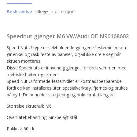
Beskrivelse
Tilleggsinformasjon
Speednut gjenget M6 VW/Audi OE N90168602
Speed ​​Nut U-type er selvholdende gjengede festemidler som
gir enkel og rask feste av paneler, og vil ikke dreie seg når
skruen monteres.
Disse Speednuts er innvendig gjenget for bruk sammen med
metriske bolter og skruer.
Speed ​​Nut U-formede festemidler er kostnadsbesparende
fordi de kan installeres uten spesialverktøy, fjernes og brukes
på nytt. De beholder sin fjæring og holdekraft i lang tid.
Størrelse skruehull: M6
Overflatebehandling: Sinkbelagt stål
Pakke à 50stk