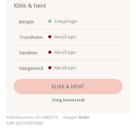
OE
Klikk & hent
N90168602
10-
Bergen
9 stk på lager
pk
antall
Trondheim
Ikke på lager
Sandnes
Ikke på lager
Haugesund
Ikke på lager
KLIKK & HENT
(Velg hentested)
Produktnummer:
ACU 8852-10
Kategori:
Mutter
EAN: 5051934053988