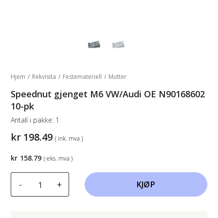
Hjem
/
Rekvisita
/
Festemateriell
/
Mutter
Speednut gjenget M6 VW/Audi OE N90168602
10-pk
Antall i pakke:
1
kr
198.49
( ink. mva )
kr
158.79
( eks. mva )
Speednut
-
+
KJØP
gjenget
M6
VW/Audi