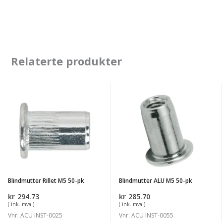
Relaterte produkter
Blindmutter
Blindmutter
Rillet
ALU
M5
M5
50-
50-
pk
pk
Blindmutter Rillet M5 50-pk
Blindmutter ALU M5 50-pk
kr
294.73
kr
285.70
( ink. mva )
( ink. mva )
Vnr: ACU INST-0025
Vnr: ACU INST-0055