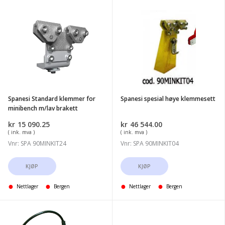
Spanesi
Spanesi
Standard
spesial
klemmer
høye
for
klemmesett
minibench
m/lav
brakett
Spanesi Standard klemmer for
Spanesi spesial høye klemmesett
minibench m/lav brakett
kr
15 090.25
kr
46 544.00
( ink. mva )
( ink. mva )
Vnr: SPA 90MINKIT24
Vnr: SPA 90MINKIT04
KJØP
KJØP
Nettlager
Bergen
Nettlager
Bergen
Spanesi
Spanesi