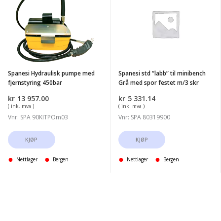
Hydraulisk
std
pumpe
"labb"
med
til
fjernstyring
minibench
450bar
Grå
med
Spanesi Hydraulisk pumpe med
Spanesi std “labb” til minibench
spor
fjernstyring 450bar
Grå med spor festet m/3 skr
festet
kr
13 957.00
kr
5 331.14
m/3
( ink. mva )
( ink. mva )
skr
Vnr: SPA 90KITPOm03
Vnr: SPA 80319900
KJØP
KJØP
Nettlager
Bergen
Nettlager
Bergen