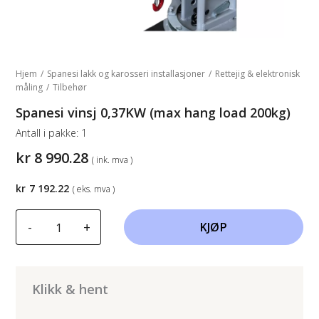
Hjem
/
Spanesi lakk og karosseri installasjoner
/
Rettejig & elektronisk
måling
/
Tilbehør
Spanesi vinsj 0,37KW (max hang load 200kg)
Antall i pakke:
1
kr
8 990.28
( ink. mva )
kr
7 192.22
( eks. mva )
Spanesi
-
+
KJØP
vinsj
0,37KW
(max
hang
Klikk & hent
load