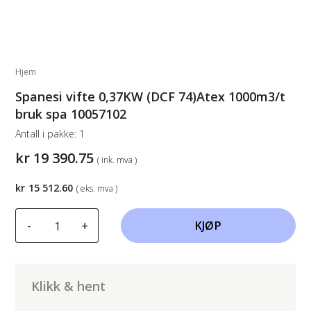
Hjem
Spanesi vifte 0,37KW (DCF 74)Atex 1000m3/t
bruk spa 10057102
Antall i pakke:
1
kr
19 390.75
( ink. mva )
kr
15 512.60
( eks. mva )
Spanesi
-
+
KJØP
vifte
0,37KW
(DCF
74)Atex
Klikk & hent
1000m3/t