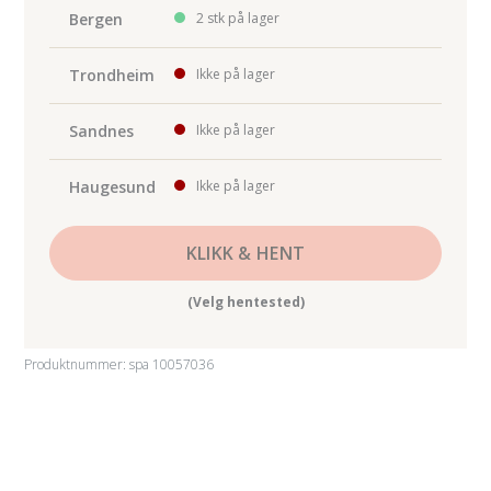
bruk
Bergen
2 stk på lager
spa
10057102
Trondheim
Ikke på lager
antall
Sandnes
Ikke på lager
Haugesund
Ikke på lager
KLIKK & HENT
(Velg hentested)
Produktnummer:
spa 10057036