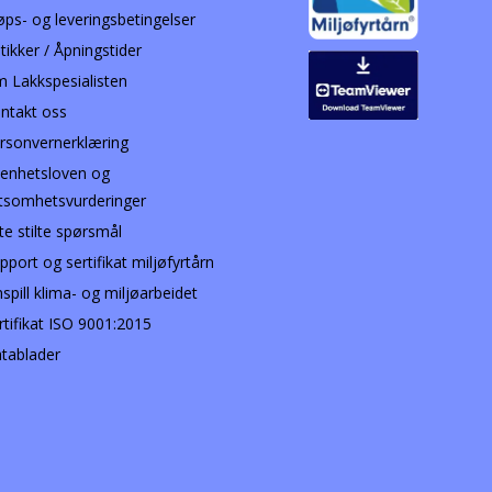
øps- og leveringsbetingelser
tikker / Åpningstider
 Lakkspesialisten
ntakt oss
rsonvernerklæring
enhetsloven og
tsomhetsvurderinger
te stilte spørsmål
pport og sertifikat miljøfyrtårn
nspill klima- og miljøarbeidet
rtifikat ISO 9001:2015
tablader