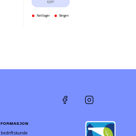
KJØP
Nettlager
Bergen
NFORMASJON
i bedriftskunde