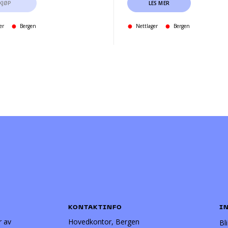
KJØP
LES MER
er
Bergen
Nettlager
Bergen
KONTAKTINFO
I
r av
Hovedkontor, Bergen
Bl