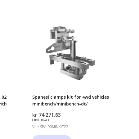
Spanesi
clamps
kit
for
4wd
vehicles
minibench/minibench-
dt/
.02
Spanesi clamps kit for 4wd vehicles
ith
minibench/minibench-dt/
kr
74 271.63
( ink. mva )
Vnr: SPA 90MINKIT22