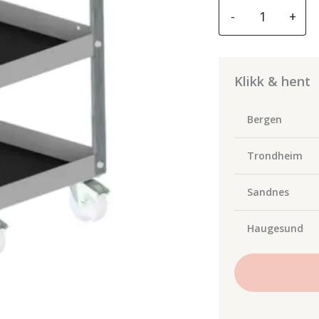
Spanesi
-
+
tralle
til
jig
utstyr
Klikk & hent
antall
Bergen
Trondheim
Sandnes
Haugesund