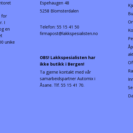
ntoret
Espehaugen 48
Kj
5258 Blomsterdalen
Bu
 for
Om
. I
Telefon:
55 15 41 50
 og en
Ko
firmapost@lakkspesialisten.no
et
Pe
00 unike
Åp
ak
OBS! Lakkspesialisten har
Of
ikke butikk i Bergen!
Ra
Ta gjerne kontakt med vår
samarbeidspartner Automix i
In
Åsane. Tlf. 55 15 41 70.
Se
Da