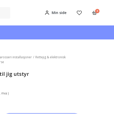
0
Min side
arosseri installasjoner
/
Rettejig & elektronisk
rse
il jig utstyr
k. mva )