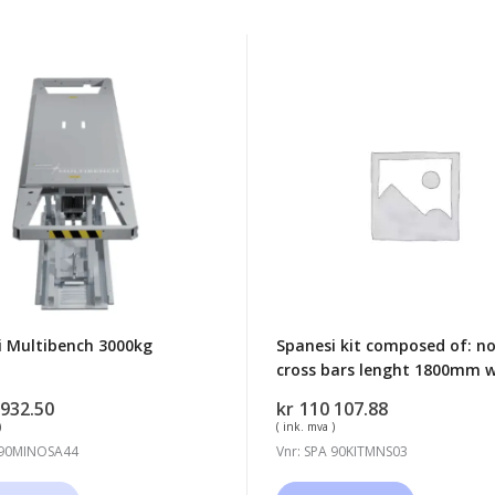
i
Spanesi
ench
kit
g
composed
of:
no.02
cross
bars
lenght
1800mm
with
i Multibench 3000kg
Spanesi kit composed of: no
cross bars lenght 1800mm w
 932.50
kr
110 107.88
)
( ink. mva )
 90MINOSA44
Vnr: SPA 90KITMNS03