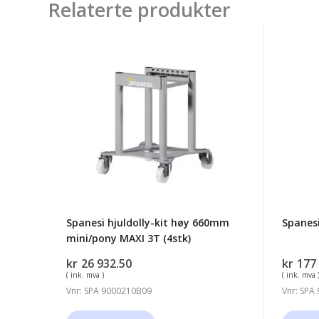
Relaterte produkter
Spanesi
Spanes
hjuldolly-
Multib
kit
3000k
høy
660mm
mini/pony
MAXI
3T
(4stk)
Spanesi hjuldolly-kit høy 660mm
Spanes
mini/pony MAXI 3T (4stk)
kr
26 932.50
kr
177
( ink. mva )
( ink. mva 
Vnr: SPA 9000210B09
Vnr: SPA