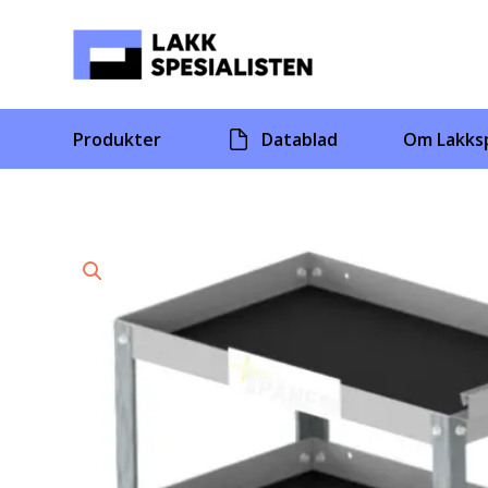
Skip
to
content
Produkter
Datablad
Om Lakksp