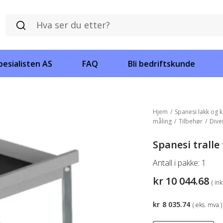
esialisten AS
FAQ
Bli bedriftskunde
Hjem
/
Spanesi lakk og k
måling
/
Tilbehør
/
Dive
Spanesi tralle t
Antall i pakke:
1
kr
10 044.68
( in
kr
8 035.74
( eks. mva )