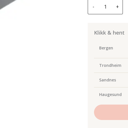
Spanesi
-
+
spesialklemmer
BMW
antall
Klikk & hent
Bergen
Trondheim
Sandnes
Haugesund