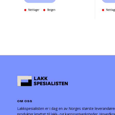
Nettlager
Bergen
Nettlag
OM OSS
Lakkspesialisten er i dag en av Norges største leverandøre
produkter knyttet til lakk- og karosseriverksteder. Hovedko