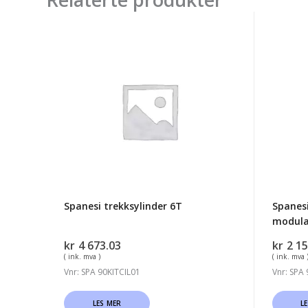
Spanesi
Spanes
trekksylinder
adapte
6T
plate
touch
til
modul
crossb
cb
Spanesi trekksylinder 6T
Spanesi
modula
kr
4 673.03
kr
2 15
( ink. mva )
( ink. mva 
Vnr: SPA 90KITCIL01
Vnr: SPA
LES MER
L