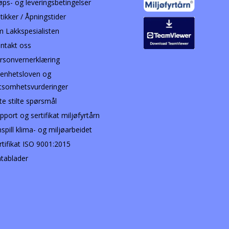
øps- og leveringsbetingelser
tikker / Åpningstider
 Lakkspesialisten
ntakt oss
rsonvernerklæring
enhetsloven og
tsomhetsvurderinger
te stilte spørsmål
pport og sertifikat miljøfyrtårn
nspill klima- og miljøarbeidet
rtifikat ISO 9001:2015
tablader