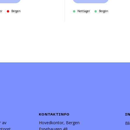
er
Bergen
Nettlager
Bergen
KONTAKTINFO
I
r av
Hovedkontor, Bergen
Bl
ntoret
Espehaugen 48