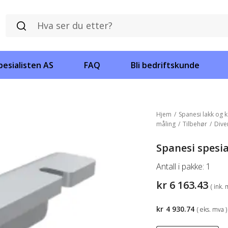
esialisten AS
FAQ
Bli bedriftskunde
Hjem
/
Spanesi lakk og k
måling
/
Tilbehør
/
Dive
Spanesi spes
Antall i pakke:
1
kr
6 163.43
( ink. 
kr
4 930.74
( eks. mva )