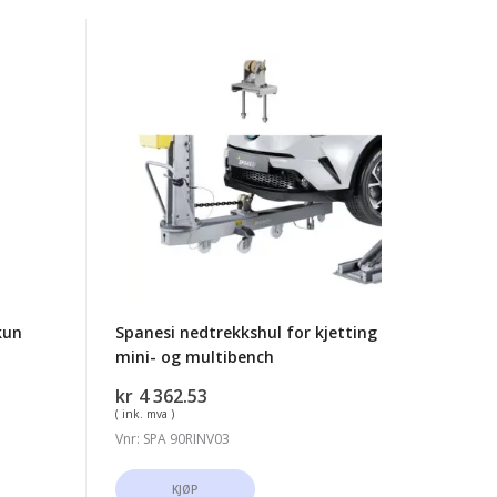
Spanesi
nedtrekkshul
for
kjetting
mini-
og
multibench
kun
Spanesi nedtrekkshul for kjetting
mini- og multibench
kr
4 362.53
( ink. mva )
Vnr: SPA 90RINV03
KJØP