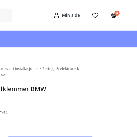
0
Min side
arosseri installasjoner
/
Rettejig & elektronisk
rse
ialklemmer BMW
mva )