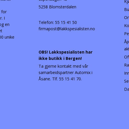
Kj
5258 Blomsterdalen
Bu
 for
Om
. I
Telefon:
55 15 41 50
 og en
Ko
firmapost@lakkspesialisten.no
et
Pe
00 unike
Åp
ak
OBS! Lakkspesialisten har
Of
ikke butikk i Bergen!
Ra
Ta gjerne kontakt med vår
samarbeidspartner Automix i
In
Åsane. Tlf. 55 15 41 70.
Se
Da