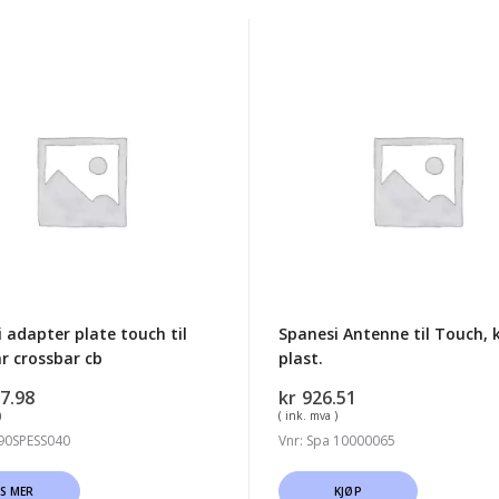
i
Spanesi
r
Antenne
til
Touch,
kun
ar
plast.
ar
 adapter plate touch til
Spanesi Antenne til Touch, 
r crossbar cb
plast.
7.98
kr
926.51
)
( ink. mva )
 90SPESS040
Vnr: Spa 10000065
ES MER
KJØP