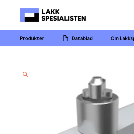
Skip
to
content
Produkter
Datablad
Om Lakksp