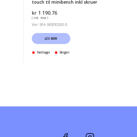
touch til minibench inkl skruer
kr
1 190.76
( ink. mva )
Vnr: SPA 90SPESS010
LES MER
Nettlager
Bergen