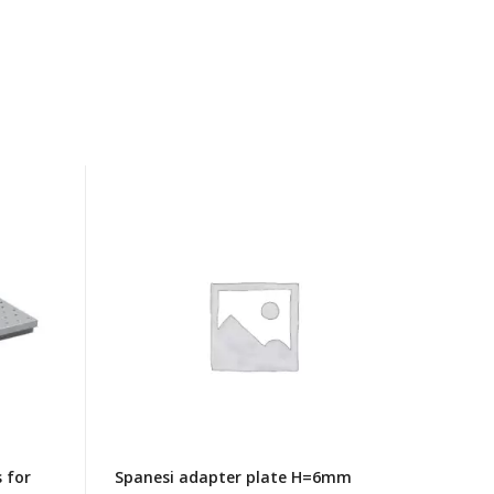
Spanesi
adapter
plate
H=6mm
touch
til
minibench
inkl
skruer
 for
Spanesi adapter plate H=6mm