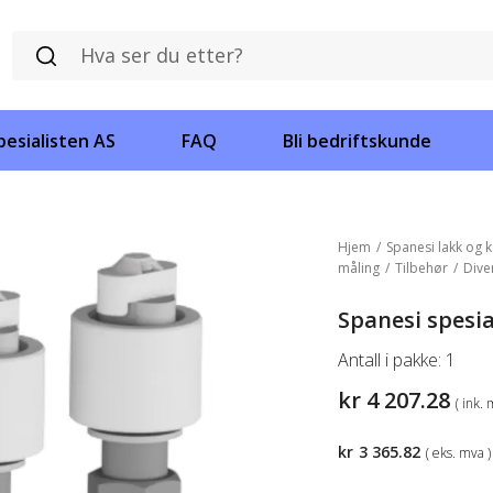
esialisten AS
FAQ
Bli bedriftskunde
Hjem
/
Spanesi lakk og k
måling
/
Tilbehør
/
Dive
Spanesi spesi
Antall i pakke:
1
kr
4 207.28
( ink. 
kr
3 365.82
( eks. mva )