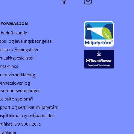
NFORMASJON
i bedriftskunde
øps- og leveringsbetingelser
tikker / Åpningstider
 Lakkspesialisten
ntakt oss
rsonvernerklæring
enhetsloven og
tsomhetsvurderinger
te stilte spørsmål
pport og sertifikat miljøfyrtårn
nspill klima- og miljøarbeidet
rtifikat ISO 9001:2015
tablader