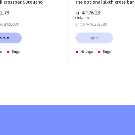
il crossbar 90touch6
the optional sixth cross bar
2.73
kr
4 176.23
)
( ink. mva )
 90SPESS030
Vnr: SPA 90202580
ES MER
KJØP
er
Bergen
Nettlager
Bergen