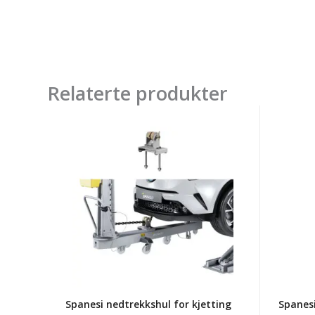
Relaterte produkter
Spanesi
Spanes
nedtrekkshul
adapte
for
plate
kjetting
H=30
mini-
touch
og
til
multibench
crossb
90touc
Spanesi nedtrekkshul for kjetting
Spanes