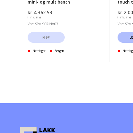
mini- og multibench
touch t
kr
4 362.53
kr
2 00
( ink. mva )
( ink. mva 
Vnr: SPA 90RINV03
Vnr: SPA
KJØP
L
Nettlager
Bergen
Nettlag