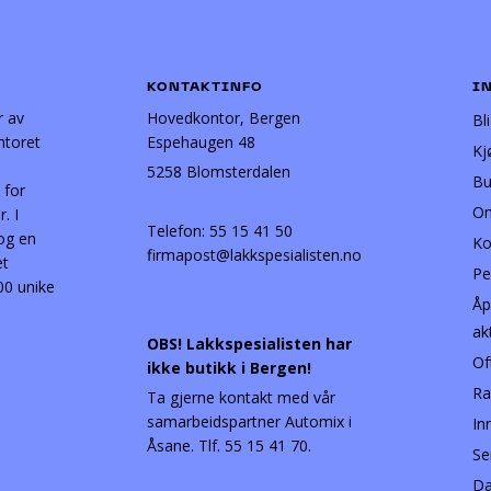
KONTAKTINFO
I
r av
Hovedkontor, Bergen
Bl
ntoret
Espehaugen 48
Kj
5258 Blomsterdalen
Bu
 for
Om
. I
Telefon:
55 15 41 50
 og en
Ko
firmapost@lakkspesialisten.no
et
Pe
00 unike
Åp
ak
OBS! Lakkspesialisten har
Of
ikke butikk i Bergen!
Ra
Ta gjerne kontakt med vår
samarbeidspartner Automix i
In
Åsane. Tlf. 55 15 41 70.
Se
Da