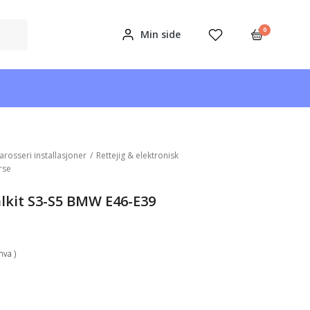
0
Min side
arosseri installasjoner
/
Rettejig & elektronisk
rse
alkit S3-S5 BMW E46-E39
mva )