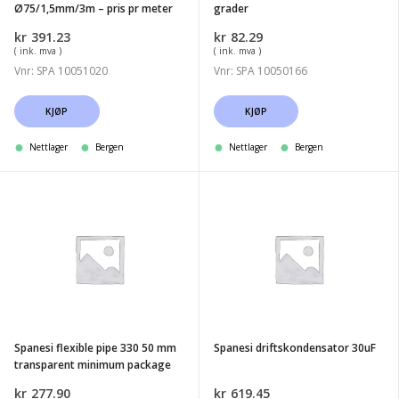
Ø75/1,5mm/3m – pris pr meter
grader
kr
391.23
kr
82.29
( ink. mva )
( ink. mva )
Vnr: SPA 10051020
Vnr: SPA 10050166
KJØP
KJØP
Nettlager
Bergen
Nettlager
Bergen
Spanesi
Spanesi
flexible
driftskondensator
pipe
30uF
330
50
mm
transparent
Spanesi flexible pipe 330 50 mm
Spanesi driftskondensator 30uF
minimum
transparent minimum package
package
kr
277.90
kr
619.45