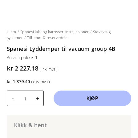
Hjem
/
Spanesi lakk og karosseri installasjoner
/
Støvavsug
systemer
/
Tilbehør & reservedeler
Spanesi Lyddemper til vacuum group 4B
Antall i pakke:
1
kr
2 227.18
( ink. mva )
kr
1 379.40
( eks. mva )
Spanesi
-
+
KJØP
Lyddemper
til
vacuum
group
Klikk & hent
4B