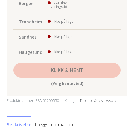
antall
Bergen
2-4 uker
leveringstid
Trondheim
Ikke på lager
Sandnes
Ikke på lager
Haugesund
Ikke på lager
KLIKK & HENT
(Velg hentested)
Produktnummer:
SPA 60200550
Kategori:
Tilbehør & reservedeler
Beskrivelse
Tilleggsinformasjon