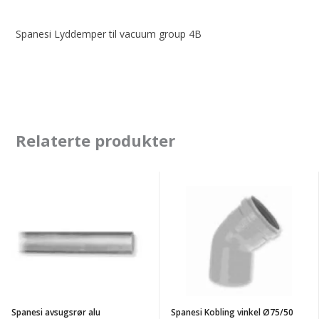
Spanesi Lyddemper til vacuum group 4B
Relaterte produkter
Spanesi
Spanesi
avsugsrør
Kobling
alu
vinkel
Ø75/1,5mm/3m
Ø75/50
-
grader
pris
pr
Spanesi avsugsrør alu
Spanesi Kobling vinkel Ø75/50
meter