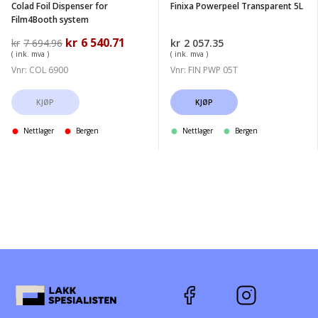
Colad Foil Dispenser for
Finixa Powerpeel Transparent 5L
Film4Booth system
Opprinnelig
kr
6 540.71
Nåværende
kr
7 694.96
kr
2 057.35
pris
pris
( ink. mva )
( ink. mva )
var:
er:
Vnr: COL 6900
Vnr: FIN PWP 05T
kr7
kr6
694.96.
540.71.
KJØP
KJØP
Nettlager
Bergen
Nettlager
Bergen