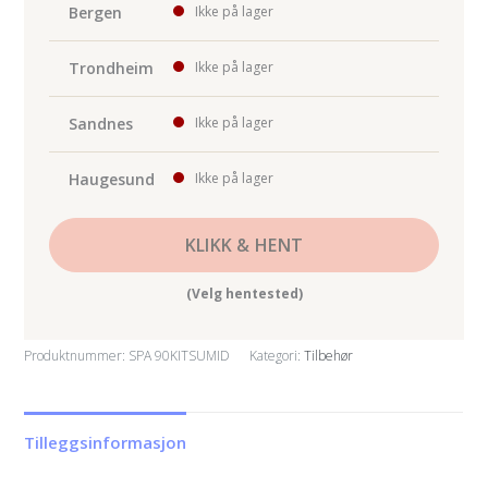
antall
Bergen
Ikke på lager
Trondheim
Ikke på lager
Sandnes
Ikke på lager
Haugesund
Ikke på lager
KLIKK & HENT
(Velg hentested)
Produktnummer:
SPA 90KITSUMID
Kategori:
Tilbehør
Tilleggsinformasjon