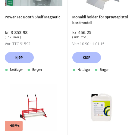
PowerTec Booth Shelf Magnetic
Monaldi holder for sprøytepistol
bordmodell
kr
3 853.98
kr
456.25
( ink. mva )
( ink. mva )
Vnr: TTC 91592
Vnr: 10 90 11 01 15
KJØP
KJØP
Nettlager
Bergen
Nettlager
Bergen
Colad
Finixa
Foil
Powerpeel
Dispenser
Transparent
for
5L
Film4Booth
system
Salg!
-15%