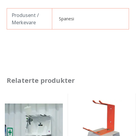
Produsent /
Spanesi
Merkevare
Relaterte produkter
PowerTec
Monaldi
Booth
holder
Shelf
for
Magnetic
sprøytepistol
bordmodell