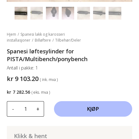
Hjem
/
Spanesi lakk og karosseri
installasjoner
/
Billøftere
/
Tilbehør/Deler
Spanesi løftesylinder for
PISTA/Multibench/ponybench
Antall i pakke:
1
kr
9 103.20
( ink. mva )
kr
7 282.56
( eks. mva )
Spanesi
-
+
KJØP
løftesylinder
for
PISTA/Multibench/ponybench
antall
Klikk & hent