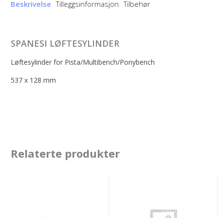
Beskrivelse
Tilleggsinformasjon
Tilbehør
SPANESI LØFTESYLINDER
Løftesylinder for Pista/Multibench/Ponybench
537 x 128 mm
Relaterte produkter
B-
Spanesi
tec
Antenne
Carry
til