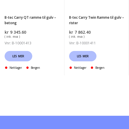
til
til
gulv
gulv
B-tec Carry QT ramme til gulv –
B-tec Carry Twin Ramme til gulv –
-
-
betong
rister
betong
rister
kr
9 345.60
kr
7 862.40
( ink. mva )
( ink. mva )
Vnr: B-10001413
Vnr: B-10001411
LES MER
LES MER
Nettlager
Bergen
Nettlager
Bergen