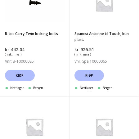
Twin
Touch,
locking
kun
bolts
plast.
B-tec Carry Twin locking bolts
Spanesi Antenne til Touch, kun
plast.
kr
442.04
kr
926.51
( ink. mva )
( ink. mva )
Vnr: B-10000085
Vnr: Spa 10000065
KJØP
KJØP
Nettlager
Bergen
Nettlager
Bergen
B-
B-
tec
tec
Carry
Carry
QT
Twin
ramme
Ramme