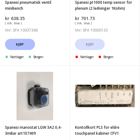
Spanesi pneumatisk ventil
Spanesi pt1000 temp sensor for
ledninger
minibench
plenum (2 ledninger 1Kohm)
1Kohm)
kr
638.35
kr
701.73
( ink. mva )
( ink. mva )
Vnr: SPA 10037368
Vnr: SPA 10000133
KJØP
KJØP
Nettlager
Bergen
Nettlager
Bergen
Spanesi
Kontollkort
manostat
PLS
LGW
for
3A2
eldre
0,4-
touchpanel
3mBar
kabiner
art107409
CFV1
Spanesi manostat LGW 3A2 0,4-
Kontollkort PLS for eldre
3mBar art107409
touchpanel kabiner CFV1