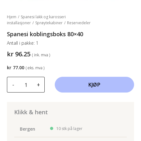
Hjem
/
Spanesi lakk og karosseri
installasjoner
/
Sprøytekabiner
/
Reservedeler
Spanesi koblingsboks 80×40
Antall i pakke:
1
kr
96.25
( ink. mva )
kr
77.00
( eks. mva )
Spanesi
-
+
KJØP
koblingsboks
80x40
antall
Klikk & hent
Bergen
10 stk på lager