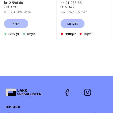
kr
2 596.60
kr
21 983.88
( ink. mva )
( ink. mva )
Vnr: SPA 10057039
Vnr: SPA 10057017
KJØP
LES MER
Nettlager
Bergen
Nettlager
Bergen
OM OSS