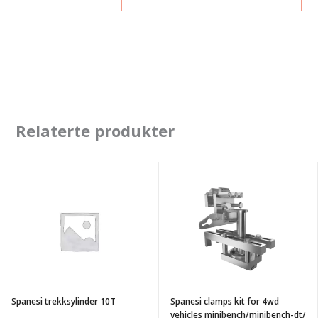
Relaterte produkter
Spanesi
Spanesi
trekksylinder
clamps
10T
kit
for
4wd
vehicles
minibench/minibench-
Spanesi trekksylinder 10T
Spanesi clamps kit for 4wd
dt/
vehicles minibench/minibench-dt/