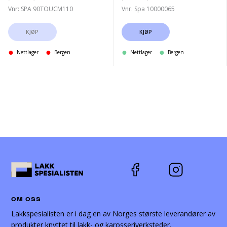
Vnr: SPA 90TOUCM110
Vnr: Spa 10000065
KJØP
KJØP
Nettlager
Bergen
Nettlager
Bergen
OM OSS
Lakkspesialisten er i dag en av Norges største leverandører av
produkter knyttet til lakk- og karosseriverksteder.