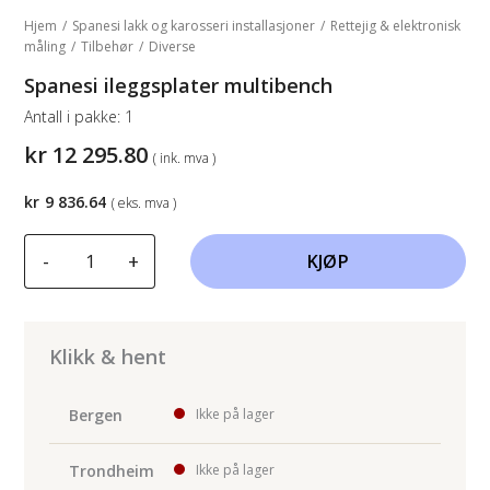
Hjem
/
Spanesi lakk og karosseri installasjoner
/
Rettejig & elektronisk
måling
/
Tilbehør
/
Diverse
Spanesi ileggsplater multibench
Antall i pakke:
1
kr
12 295.80
( ink. mva )
kr
9 836.64
( eks. mva )
Spanesi
-
+
KJØP
ileggsplater
multibench
antall
Klikk & hent
Bergen
Ikke på lager
Trondheim
Ikke på lager