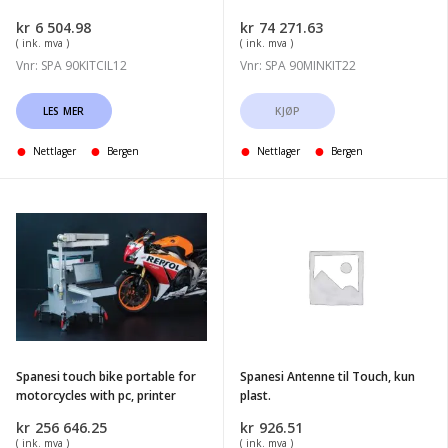
kr
6 504.98
kr
74 271.63
( ink. mva )
( ink. mva )
Vnr: SPA 90KITCIL12
Vnr: SPA 90MINKIT22
LES MER
KJØP
Nettlager
Bergen
Nettlager
Bergen
Spanesi
Spanesi
touch
Antenne
bike
til
portable
Touch,
for
kun
motorcycles
plast.
with
Spanesi touch bike portable for
Spanesi Antenne til Touch, kun
pc,
motorcycles with pc, printer
plast.
printer
kr
256 646.25
kr
926.51
( ink. mva )
( ink. mva )