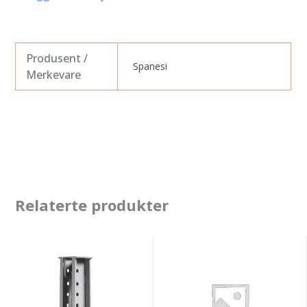
Produsent /
Spanesi
Merkevare
Relaterte produkter
Spanesi
Spanesi
extension
bussning
for
35/39