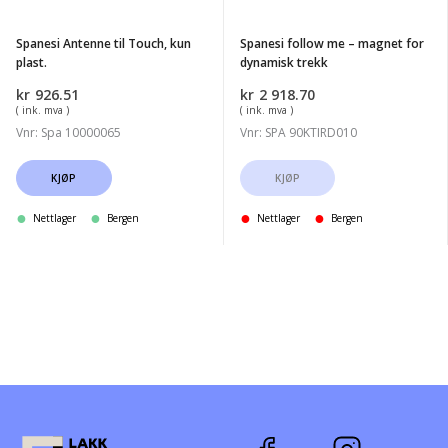
plast.
for
dynamisk
Spanesi Antenne til Touch, kun
Spanesi follow me – magnet for
trekk
plast.
dynamisk trekk
kr
926.51
kr
2 918.70
( ink. mva )
( ink. mva )
Vnr: Spa 10000065
Vnr: SPA 90KTIRD010
KJØP
KJØP
Nettlager
Bergen
Nettlager
Bergen