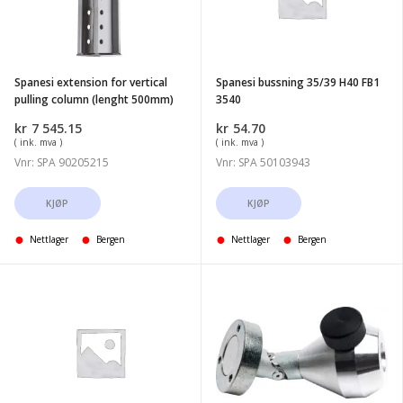
vertical
H40
pulling
FB1
column
3540
(lenght
Spanesi extension for vertical
Spanesi bussning 35/39 H40 FB1
500mm)
pulling column (lenght 500mm)
3540
kr
7 545.15
kr
54.70
( ink. mva )
( ink. mva )
Vnr: SPA 90205215
Vnr: SPA 50103943
KJØP
KJØP
Nettlager
Bergen
Nettlager
Bergen
Spanesi
Spanesi
Antenne
follow
til
me
Touch,
-
kun
magnet