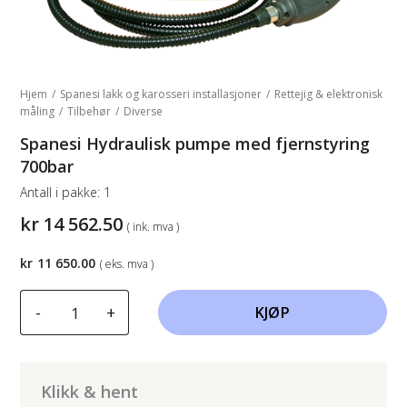
Hjem
/
Spanesi lakk og karosseri installasjoner
/
Rettejig & elektronisk
måling
/
Tilbehør
/
Diverse
Spanesi Hydraulisk pumpe med fjernstyring
700bar
Antall i pakke:
1
kr
14 562.50
( ink. mva )
kr
11 650.00
( eks. mva )
Spanesi
-
+
KJØP
Hydraulisk
pumpe
med
fjernstyring
Klikk & hent