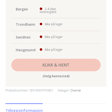
700bar
antall
Bergen
2-4 uker
leveringstid
Trondheim
Ikke på lager
Sandnes
Ikke på lager
Haugesund
Ikke på lager
KLIKK & HENT
(Velg hentested)
Produktnummer:
SPA 90KITPOM01
Kategori:
Diverse
Tilleggsinformasjon