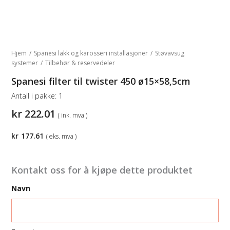
Hjem
/
Spanesi lakk og karosseri installasjoner
/
Støvavsug
systemer
/
Tilbehør & reservedeler
Spanesi filter til twister 450 ø15×58,5cm
Antall i pakke:
1
kr
222.01
( ink. mva )
kr
177.61
( eks. mva )
Kontakt oss for å kjøpe dette produktet
Navn