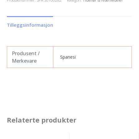
Produktnummer:
SPA 50100282
Kategori:
Tilbehør & reservedeler
til
twister
450
Tilleggsinformasjon
ø15x58,5cm
antall
Produsent /
Spanesi
Merkevare
Relaterte produkter