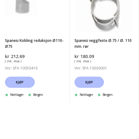
reduksjon
Ø.75
Ø110-
/
Ø75
Ø.
110
mm.
Spanesi Kobling reduksjon Ø110-
Spanesi veggfeste Ø.75 / Ø. 110
rør
Ø75
mm. rør
kr
212.69
kr
180.09
( ink. mva )
( ink. mva )
Vnr: SPA 10050416
Vnr: SPA 10036001
KJØP
KJØP
Nettlager
Bergen
Nettlager
Bergen