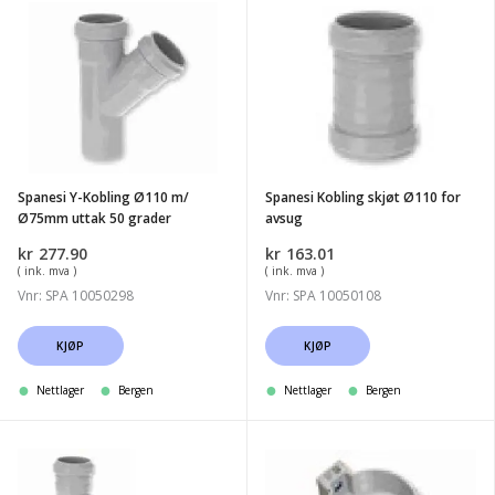
Spanesi
Spanesi
Y-
Kobling
Kobling
skjøt
Ø110
Ø110
m/
for
Ø75mm
avsug
uttak
Spanesi Y-Kobling Ø110 m/
Spanesi Kobling skjøt Ø110 for
50
Ø75mm uttak 50 grader
avsug
grader
kr
277.90
kr
163.01
( ink. mva )
( ink. mva )
Vnr: SPA 10050298
Vnr: SPA 10050108
KJØP
KJØP
Nettlager
Bergen
Nettlager
Bergen
Spanesi
Spanesi
Kobling
veggfeste