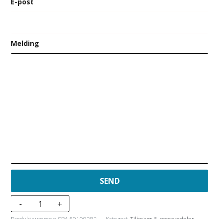
E-post
Melding
Spanesi
-
+
filter