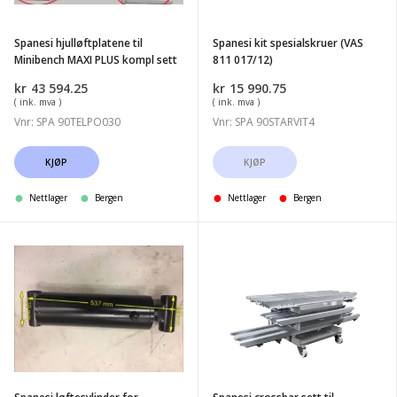
PLUS
017/12)
kompl
Spanesi hjulløftplatene til
Spanesi kit spesialskruer (VAS
sett
Minibench MAXI PLUS kompl sett
811 017/12)
kr
43 594.25
kr
15 990.75
( ink. mva )
( ink. mva )
Vnr: SPA 90TELPO030
Vnr: SPA 90STARVIT4
KJØP
KJØP
Nettlager
Bergen
Nettlager
Bergen
Spanesi
Spanesi
løftesylinder
crossbar
for
sett
PISTA/Multibench/ponybench
til
multibench