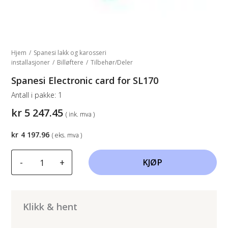
Hjem
/
Spanesi lakk og karosseri
installasjoner
/
Billøftere
/
Tilbehør/Deler
Spanesi Electronic card for SL170
Antall i pakke:
1
kr
5 247.45
( ink. mva )
kr
4 197.96
( eks. mva )
Spanesi
-
+
KJØP
Electronic
card
for
SL170
Klikk & hent
antall