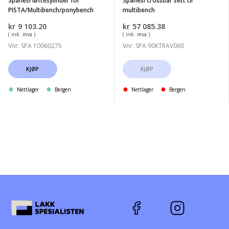
Spanesi løftesylinder for
Spanesi crossbar sett til
PISTA/Multibench/ponybench
multibench
kr
9 103.20
kr
57 085.38
( ink. mva )
( ink. mva )
Vnr: SPA 10060275
Vnr: SPA 90KTRAV060
KJØP
KJØP
Nettlager
Bergen
Nettlager
Bergen