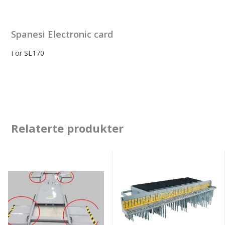
Spanesi Electronic card
For SL170
Relaterte produkter
Spanesi
Spanesi
hjulløftplatene
kit
til
spesialskruer
Minibench
(VAS
MAXI
811