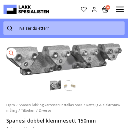
Skip
0
to
MAI
content
ME
Hjem
/
Spanesi lakk og karosseri installasjoner
/
Rettejig & elektronisk
måling
/
Tilbehør
/
Diverse
Spanesi dobbel klemmesett 150mm