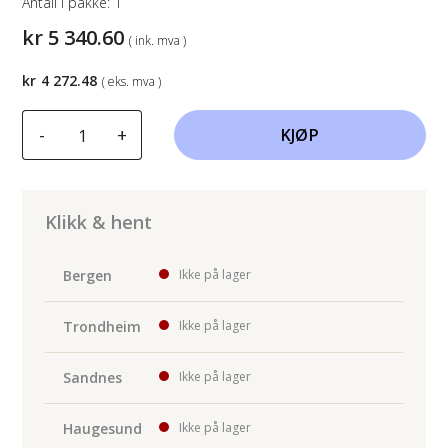
Antall i pakke:
1
kr
5 340.60
( ink. mva )
kr
4 272.48
( eks. mva )
Spanesi
-
+
KJØP
dobbel
klemmesett
150mm
antall
Klikk & hent
Bergen
Ikke på lager
Trondheim
Ikke på lager
Sandnes
Ikke på lager
Haugesund
Ikke på lager