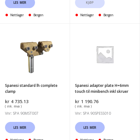
LES MER
KJØP
Nettlager
Bergen
Nettlager
Bergen
Spanesi
Spanesi
standard
adapter
lh
plate
complete
H=6mm
clamp
touch
til
minibench
Spanesi standard lh complete
Spanesi adapter plate H=6mm
inkl
clamp
touch til minibench inkl skruer
skruer
kr
4 735.13
kr
1 190.76
( ink. mva )
( ink. mva )
Vnr: SPA 90MST007
Vnr: SPA 90SPESS010
LES MER
LES MER
Nettlager
Bergen
Nettlager
Bergen