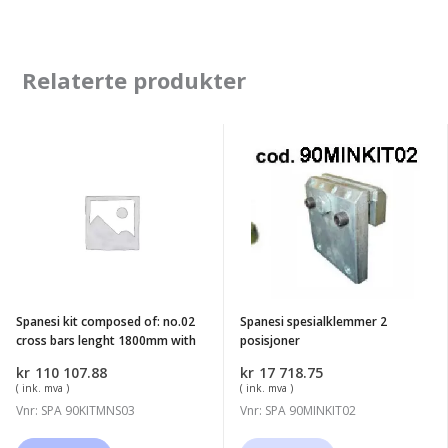
Relaterte produkter
Spanesi
Spanesi
kit
spesialklemmer
composed
2
of:
posisjoner
no.02
cross
bars
Spanesi kit composed of: no.02
Spanesi spesialklemmer 2
lenght
cross bars lenght 1800mm with
posisjoner
1800mm
kr
110 107.88
kr
17 718.75
with
( ink. mva )
( ink. mva )
Vnr: SPA 90KITMNS03
Vnr: SPA 90MINKIT02