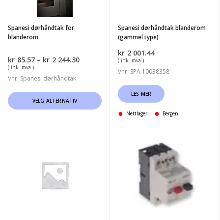
Spanesi dørhåndtak for
Spanesi dørhåndtak blanderom
blanderom
(gammel type)
kr
2 001.44
Prisområde:
kr
85.57
–
kr
2 244.30
( ink. mva )
kr85.57
( ink. mva )
Vnr: SPA 10038358
til
Vnr: Spanesi dørhåndtak
kr2
244.30
LES MER
Dette
VELG ALTERNATIV
produktet
Nettlager
Bergen
har
flere
Spanesi
Spanesi
varianter.
hylser
motorvern
Alternativene
til
AEG
kan
kabindørhengsler
MBS
velges
hengsel
25
på
produktsiden