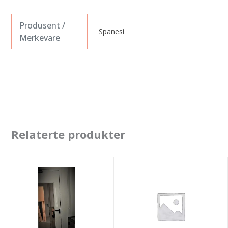
Produsent /
Spanesi
Merkevare
Relaterte produkter
Spanesi
Spanesi
dørhåndtak
dørhåndtak
for
blanderom
blanderom
(gammel
type)