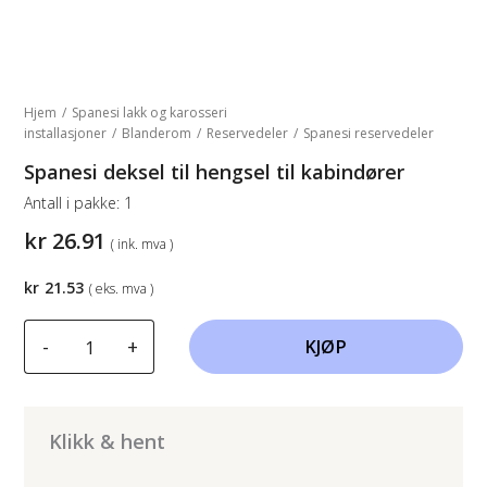
Hjem
/
Spanesi lakk og karosseri
installasjoner
/
Blanderom
/
Reservedeler
/
Spanesi reservedeler
Spanesi deksel til hengsel til kabindører
Antall i pakke:
1
kr
26.91
( ink. mva )
kr
21.53
( eks. mva )
Spanesi
-
+
KJØP
deksel
til
hengsel
til
Klikk & hent
kabindører