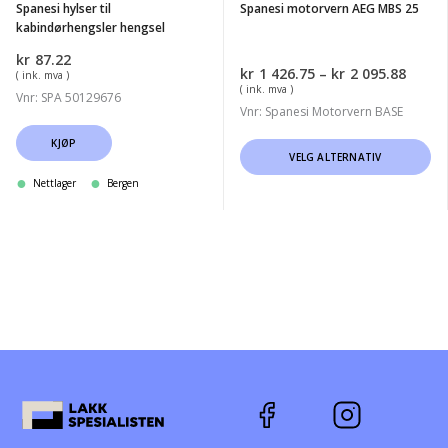
Spanesi hylser til
Spanesi motorvern AEG MBS 25
kabindørhengsler hengsel
kr
87.22
Priso
kr
1 426.75
–
kr
2 095.88
( ink. mva )
kr1
( ink. mva )
Vnr: SPA 50129676
426.7
Vnr: Spanesi Motorvern BASE
til
kr2
KJØP
Dette
VELG ALTERNATIV
095.8
produktet
Nettlager
Bergen
har
flere
varianter.
Alternativene
kan
velges
på
produktsiden